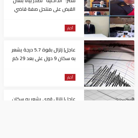
مصر: "الداخلية" تصدر بيانا بشأن
القبض على منتحل صفة قاضي
للاستيلاء على المواطنين
أخبار
عاجل| زلزال بقوة 5.7 درجة يشعر
به سكان 9 دول على بعد 29 كم
من السويس
أخبار
عاجل| زلزال قوي يشعر به سكان
القاهرة
أخبار