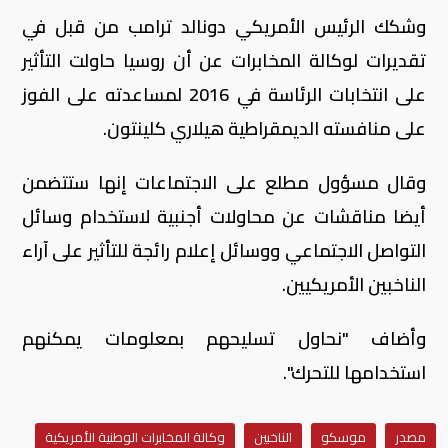
وشكك الرئيس الأمريكي دونالد ترامب من قبل في
تقديرات لوكالة المخابرات عن أن روسيا حاولت التأثير
على انتخابات الرئاسة في 2016 لمساعدته على الفوز
على منافسته الديمقراطية هيلاري كلينتون.
وقال مسؤول مطلع على الاجتماعات إنها ستتضمن
أيضا مناقشات عن محاولات أجنبية لاستخدام وسائل
التواصل الاجتماعي ووسائل إعلام رائجة للتأثير على آراء
الناخبين الأمريكيين.
وأضاف "نحاول تسليحهم بمعلومات يمكنهم
استخدامها للتحرك".
مصدر
موسكو
الناخبين
وكالة المخابرات الوطنية الأمريكية