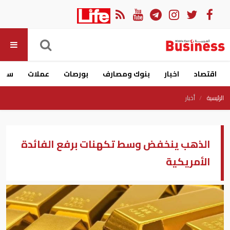
اقتصاد
اخبار
بنوك ومصارف
بورصات
عملات
سيار
الرئيسية
أخبار
الذهب ينخفض وسط تكهنات برفع الفائدة
الأمريكية