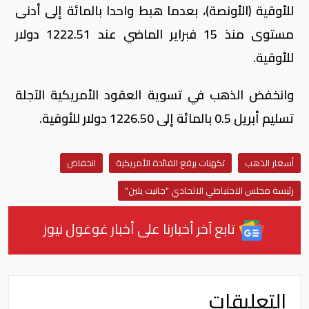
للأوقية (الأونصة)، بعدما هبط واحدا بالمائة إلى أدنى
مستوى منذ 15 فبراير الماضي عند 1222.51 دولار
للأوقية.
وانخفض الذهب في تسوية العقود الأمريكية الآجلة
تسليم أبريل 0.5 بالمائة إلى 1226.50 دولار للأوقية.
أسعار الذهب
تكهنات برفع الفائدة الأمريكية
انخفاض
رئيسة مجلس الاحتياطي الاتحادي "جانيت يلين"
تابع آخر أخبارنا على أخبار غوغول نيوز
التعليقات