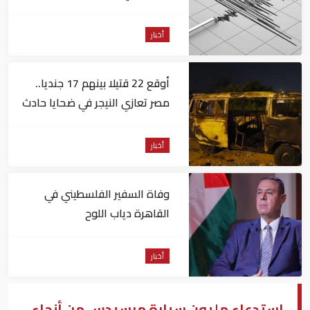
الساعات الماضية
أخبار
أوقع 22 قتيلا بينهم 17 جنديا..
مصر تعازي النيجر في ضحايا حادث
تصادم حافلتين
أخبار
وفاة السفير الفلسطيني في
القاهرة دياب اللوح
أخبار
استدعاء مليون سيارة مرسيدس من أنحاء