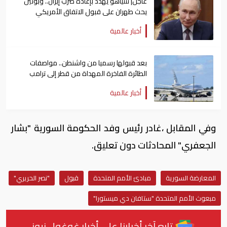
عاجل| نتنياهو يهدد بإعادة ضرب إيران.. وبوتين
يحث طهران على قبول الاتفاق الأمريكي
أخبار عالمية
بعد قبولها رسميا من واشنطن.. مواصفات
الطائرة الفاخرة المهداة من قطر إلى ترامب
أخبار عالمية
وفي المقابل ،غادر رئيس وفد الحكومة السورية "بشار
الجعفري" المحادثات دون تعليق.
المعارضة السورية
مبادئ الأمم المتحدة
قبول
"نصر الحريري"
مبعوث الأمم المتحدة "ستافان دي ميستورا"
تابع آخر أخبارنا على أخبار غوغول نيوز