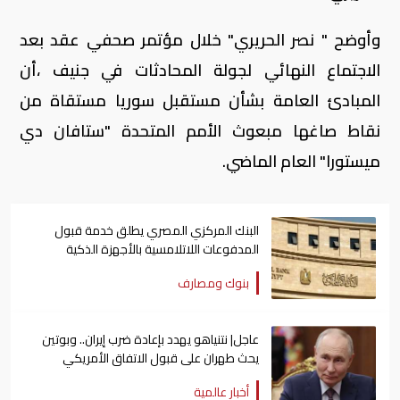
وأوضح " نصر الحريري" خلال مؤتمر صحفي عقد بعد
الاجتماع النهائي لجولة المحادثات في جنيف ،أن
المبادئ العامة بشأن مستقبل سوريا مستقاة من
نقاط صاغها مبعوث الأمم المتحدة "ستافان دي
ميستورا" العام الماضي.
البنك المركزي المصري يطلق خدمة قبول
المدفوعات اللاتلامسية بالأجهزة الذكية
بنوك ومصارف
عاجل| نتنياهو يهدد بإعادة ضرب إيران.. وبوتين
يحث طهران على قبول الاتفاق الأمريكي
أخبار عالمية