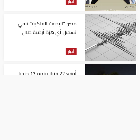
أخبار
مصر: "البحوث الفلكية" تنفي
تسجيل أي هزة أرضية خلال
الساعات الماضية
أخبار
أوقع 22 قتيلا بينهم 17 جنديا..
مصر تعازي النيجر في ضحايا حادث
تصادم حافلتين
أخبار
وفاة السفير الفلسطيني في
القاهرة دياب اللوح