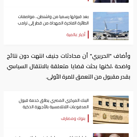
بعد قبولها رسميا من واشنطن.. مواصفات
الطائرة الفاخرة المهداة من قطر إلى ترامب
أخبار عالمية
وأضاف "الحريري" أن محادثات جنيف انتهت دون نتائج
واضحة ،لكنها بحثت قضايا متعلقة بالانتقال السياسي
بقدر مقبول من التعمق للمرة الأولى.
البنك المركزي المصري يطلق خدمة قبول
المدفوعات اللاتلامسية بالأجهزة الذكية
بنوك ومصارف