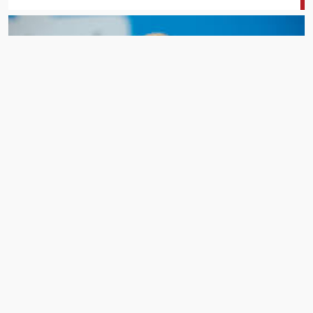
مها عيداروس