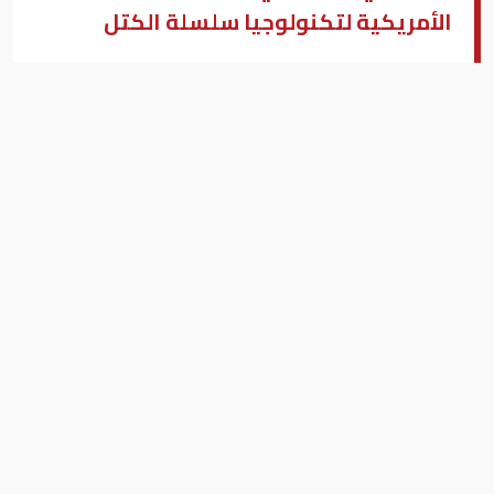
الأمريكية لتكنولوجيا سلسلة الكتل
البنك المركزي السعودي
بيزنس "النسخة العربية"