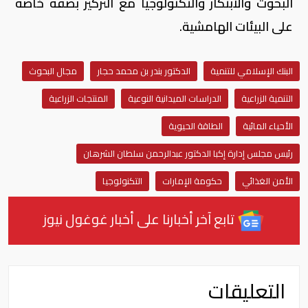
البحوث والابتكار والتكنولوجيا مع التركيز بصفة خاصة
على البيئات الهامشية.
البنك الإسلامي للتنمية
الدكتور بندر بن محمد حجار
مجال البحوث
التنمية الزراعية
الدراسات الميدانية النوعية
المنتجات الزراعية
الأحياء المائية
الطاقة الحيوية
رئيس مجلس إدارة إكبا الدكتور عبدالرحمن سلطان الشرهان
الأمن الغذائي
حكومة الإمارات
التكنولوجيا
تابع آخر أخبارنا على أخبار غوغول نيوز
التعليقات