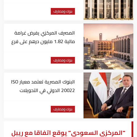
يونيو
بنوك ومصارف
المصرف المركزي يفرض غرامة
مالية 1.82 مليون درهم على فرع
لبنك أجنبي
بنوك ومصارف
البنوك المصرية تعتمد معيار ISO
20022 الدولي في التحويلات
المالية
بنوك ومصارف
"المركزي السعودي" يوقع اتفاقا مع ريبل