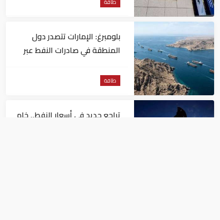
طاقة
بلومبرغ: الإمارات تتصدر دول
المنطقة في صادرات النفط عبر
مضيق هرمز
طاقة
تراجع جديد في أسعار النفط.. خام
برنت يصل إلى 80.66 دولاراً
للبرميل
طاقة
أسعار الغاز في أوروبا تقفز 55%
في شهر بسبب موجات الحر