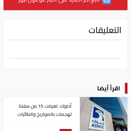
التعليقات
اقرأ أيضا
أدنوك: تعرضت 15 من سفننا
لهجمات بالصواريخ والطائرات
المسيّرة منذ بداية النزاع