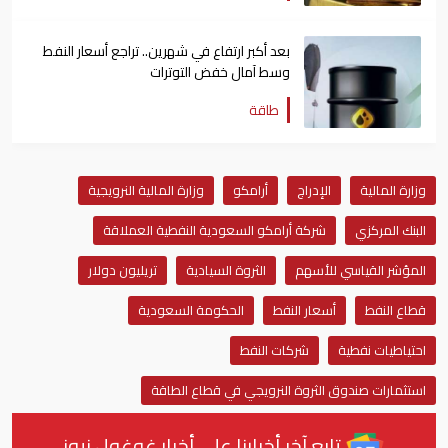
بعد أكبر ارتفاع في شهرين.. تراجع أسعار النفط
وسط آمال خفض التوترات
طاقة
وزارة المالية
الإدراج
أرامكو
وزارة المالية النرويجية
البنك المركزي
شركة أرامكو السعودية النفطية العملاقة
المؤشر القياسي للأسهم
الثروة السيادية
تريليون دولار
قطاع النفط
أسعار النفط
الحكومة السعودية
احتياطيات نفطية
شركات النفط
استثمارات صندوق الثروة النرويجي في قطاع الطاقة
تابع آخر أخبارنا على أخبار غوغول نيوز