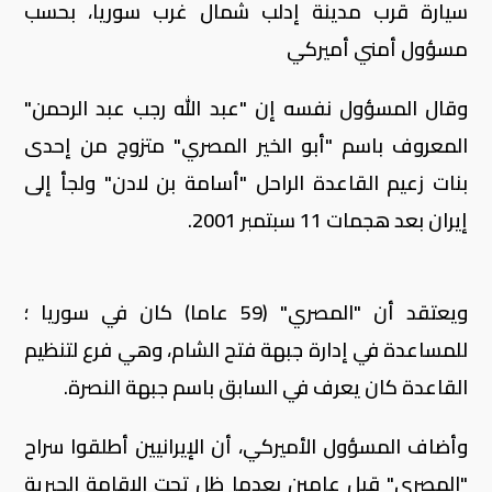
سيارة قرب مدينة إدلب شمال غرب سوريا، بحسب
مسؤول أمني أميركي
وقال المسؤول نفسه إن "عبد الله رجب عبد الرحمن"
المعروف باسم "أبو الخير المصري" متزوج من إحدى
بنات زعيم القاعدة الراحل "أسامة بن لادن" ولجأ إلى
إيران بعد هجمات 11 سبتمبر 2001.
ويعتقد أن "المصري" (59 عاما) كان في سوريا ؛
للمساعدة في إدارة جبهة فتح الشام، وهي فرع لتنظيم
القاعدة كان يعرف في السابق باسم جبهة النصرة.
وأضاف المسؤول الأميركي، أن الإيرانيين أطلقوا سراح
"المصري" قبل عامين بعدما ظل تحت الإقامة الجبرية