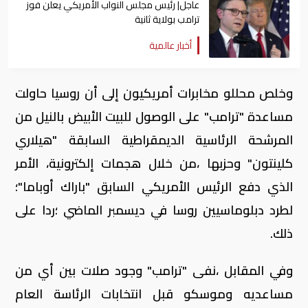
عاجل| رئيس مجلس النواب الأمريكي يعلن فوز
ترامب بولاية ثانية
أخبار عالمية
وخلص محللو مخابرات أمريكيون إلى أن روسيا حاولت
مساعدة "ترامب" على الوصول للبيت الأبيض بالنيل من
المرشحة الرئاسية الديمقراطية السابقة "هيلاري
كلينتون" وحزبها ،من خلال هجمات إلكترونية، الأمر
الذي دفع الرئيس الأمريكي السابق "باراك أوباما"؛
لطرد دبلوماسيين روسا في ديسمبر الماضي ؛ردا على
ذلك.
وفي المقابل ،نفى "ترامب" وجود صلات بين أي من
مساعديه وموسكو قبل انتخابات الرئاسة العام