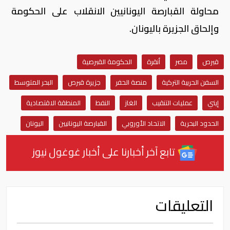
محاولة القبارصة اليونانيين الانقلاب على الحكومة
وإلحاق الجزيرة باليونان.
قبرص
مصر
أنقرة
الحكومة القبرصية
السفن الحربية التركية
منصة الحفر
جزيرة قبرص
البحر المتوسط
إيني
عمليات التنقيب
الغاز
النفط
المنطقة الاقتصادية
الحدود البحرية
الاتحاد الأوروبي
القبارصة اليونانيين
اليونان
تابع آخر أخبارنا على أخبار غوغول نيوز
التعليقات