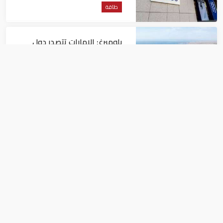
طاقة
بلومبرغ: الإمارات تتصدر دول
المنطقة في صادرات النفط عبر
مضيق هرمز
طاقة
تراجع جديد في أسعار النفط.. خام
برنت يصل إلى 80.66 دولاراً
للبرميل
طاقة
محافظ كركوك: نقل النفط من العراق إلى
إيران سيبدأ هذا الشهر