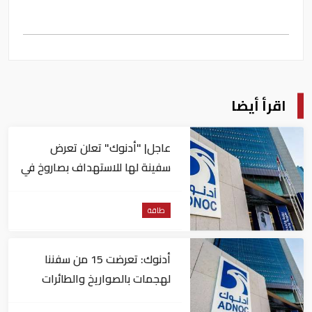
اقرأ أيضا
عاجل| "أدنوك" تعلن تعرض
سفينة لها للاستهداف بصاروخ في
مضيق هرمز
طاقة
أدنوك: تعرضت 15 من سفننا
لهجمات بالصواريخ والطائرات
المسيّرة منذ بداية النزاع