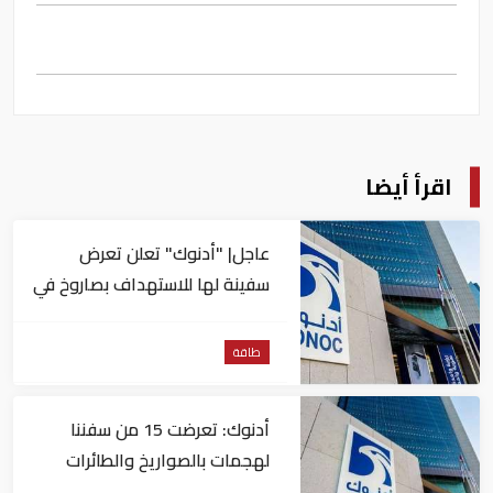
اقرأ أيضا
عاجل| "أدنوك" تعلن تعرض
سفينة لها للاستهداف بصاروخ في
مضيق هرمز
طاقة
أدنوك: تعرضت 15 من سفننا
لهجمات بالصواريخ والطائرات
المسيّرة منذ بداية النزاع