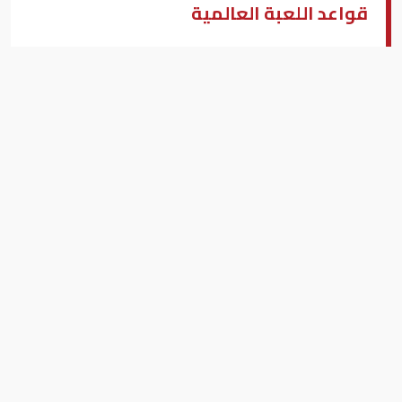
قواعد اللعبة العالمية
صادرات النفط
بيزنس "النسخة العربية"