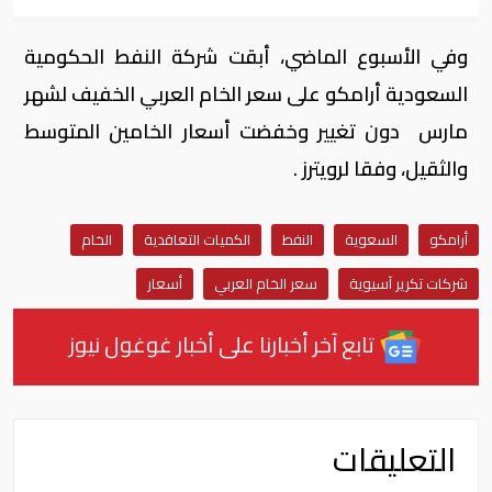
وفي الأسبوع الماضي، أبقت شركة النفط الحكومية
السعودية أرامكو على سعر الخام العربي الخفيف لشهر
مارس دون تغيير وخفضت أسعار الخامين المتوسط
والثقيل، وفقا لرويترز .
أرامكو
السعوية
النفط
الكميات التعاقدية
الخام
شركات تكرير آسيوية
سعر الخام العربي
أسعار
تابع آخر أخبارنا على أخبار غوغول نيوز
التعليقات