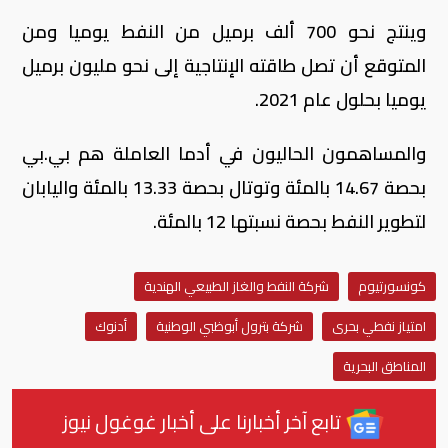
وينتج نحو 700 ألف برميل من النفط يوميا ومن
المتوقع أن تصل طاقته الإنتاجية إلى نحو مليون برميل
يوميا بحلول عام 2021.
والمساهمون الحاليون في أدما العاملة هم بي.بي
بحصة 14.67 بالمئة وتوتال بحصة 13.33 بالمئة واليابان
لتطوير النفط بحصة نسبتها 12 بالمئة.
كونسورتيوم
شركة النفط والغاز الطبيعي الهندية
امتياز نفطي بحرى
شركة بترول أبوظبي الوطنية
أدنوك
المناطق البحرية
تابع آخر أخبارنا على أخبار غوغول نيوز