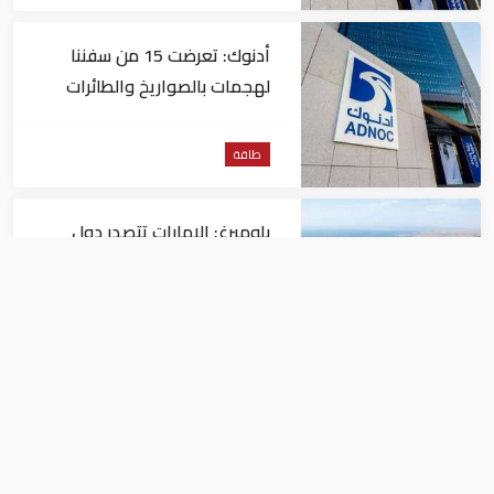
أدنوك: تعرضت 15 من سفننا
لهجمات بالصواريخ والطائرات
المسيّرة منذ بداية النزاع
طاقة
بلومبرغ: الإمارات تتصدر دول
المنطقة في صادرات النفط عبر
مضيق هرمز
طاقة
تراجع جديد في أسعار النفط.. خام
برنت يصل إلى 80.66 دولاراً
للبرميل