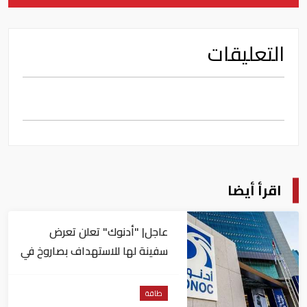
التعليقات
اقرأ أيضا
عاجل| "أدنوك" تعلن تعرض
سفينة لها للاستهداف بصاروخ في
مضيق هرمز
طاقة