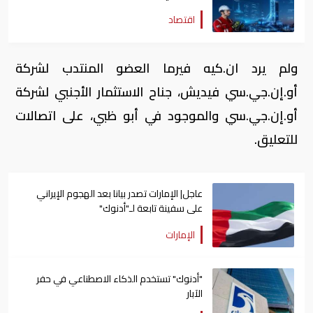
اقتصاد
ولم يرد ان.كيه فيرما العضو المنتدب لشركة
أو.إن.جي.سي فيديش، جناح الاستثمار الأجنبي لشركة
أو.إن.جي.سي والموجود في أبو ظبي، على اتصالات
للتعليق.
عاجل| الإمارات تصدر بيانا بعد الهجوم الإيراني
على سفينة تابعة لـ"أدنوك"
الإمارات
"أدنوك" تستخدم الذكاء الاصطناعي في حفر
الآبار