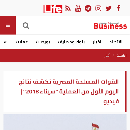
اقتصاد
اخبار
بنوك ومصارف
بورصات
عملات
سيار
الرئيسية
أخبار
القوات المسلحة المصرية تكشف نتائج
اليوم الأول من العملية "سيناء 2018" |
فيديو