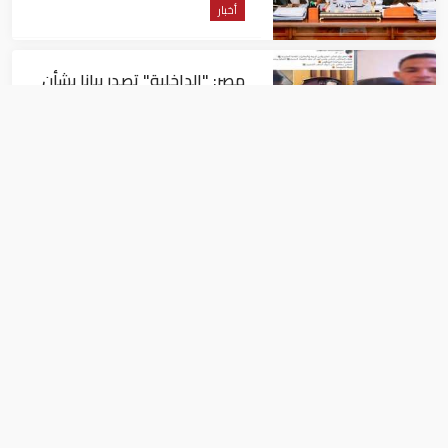
أخبار
مصر: "الداخلية" تصدر بيانا بشأن
القبض على منتحل صفة قاضي
للاستيلاء على المواطنين
أخبار
عاجل| زلزال بقوة 5.7 درجة يشعر
به سكان 9 دول على بعد 29 كم
من السويس
أخبار
مد حالة الطوارئ في تونس شهر