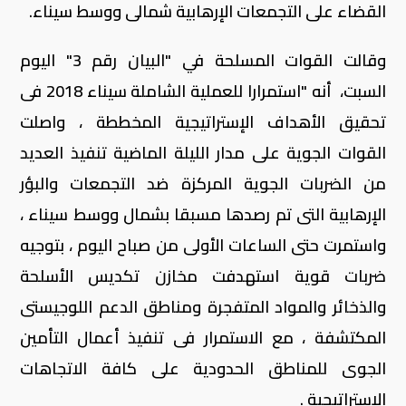
القضاء على التجمعات الإرهابية شمالى ووسط سيناء.
وقالت القوات المسلحة في "البيان رقم 3" اليوم
السبت، أنه "استمرارا للعملية الشاملة سيناء 2018 فى
تحقيق الأهداف الإستراتيجية المخططة ، واصلت
القوات الجوية على مدار الليلة الماضية تنفيذ العديد
من الضربات الجوية المركزة ضد التجمعات والبؤر
الإرهابية التى تم رصدها مسبقا بشمال ووسط سيناء ،
واستمرت حتى الساعات الأولى من صباح اليوم ، بتوجيه
ضربات قوية استهدفت مخازن تكديس الأسلحة
والذخائر والمواد المتفجرة ومناطق الدعم اللوجيستى
المكتشفة ، مع الاستمرار فى تنفيذ أعمال التأمين
الجوى للمناطق الحدودية على كافة الاتجاهات
الإستراتيجية .