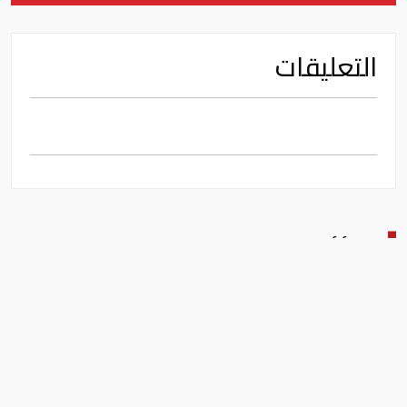
التعليقات
اقرأ أيضا
بلومبرغ: الإمارات تتصدر دول
المنطقة في صادرات النفط عبر
مضيق هرمز
طاقة