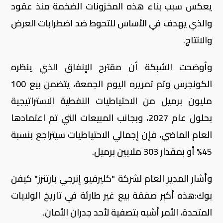
يعكس سبب بناء هذه المخزونات الضخمة منذ عقود
والذي يهدف في الأساس للتحوط ضد اضطرابات العرض
والانتاج.
وأوضحت الشبكة أن مقترح الإنفاق الذي ينظره
الكونجرس وتم تمريره اليوم الجمعة، يتضمن بيع 100
مليون برميل من الاحتياطيات النفطية الاستراتيجية
بحلول عام 2027، وبجانب المبيعات التي تم اعتمادها
العام الماضي، فإن إجمالي الاحتياطيات سيتراجع بنسبة
45% أو بمقدار 303 ملايين برميل.
وأشار المدير العام لشركة "كليرفيو إنرجي بارتنرز" كيفن
بوك:هذه أكبر صفقة بيع غير طارئة في تاريخ الولايات
المتحدة، الأمر أشبه بتصفية لأحد جدران الأمان.