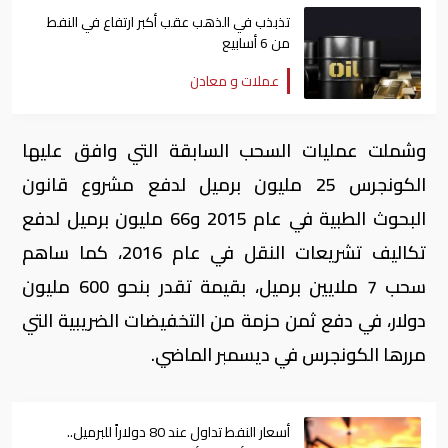
تذبذب في الذهب عقب أكبر ارتفاع في النفط
من 6 أسابيع
عملات و معادن
وشملت عمليات السحب السابقة التي وافق عليها
الكونجرس 25 مليون برميل لدفع مشروع قانون
البحوث الطبية في عام 2015 و66 مليون برميل لدفع
تكاليف تشريعات النقل في عام 2016، كما ساهم
سحب 7 ملايين برميل، بقيمة تقدر بنحو 600 مليون
دولار، في دفع ثمن حزمة من التخفيضات الضريبية التي
مررها الكونجرس في ديسمبر الماضي.
أسعار النفط تداول عند 80 دولاراً للبرميل..