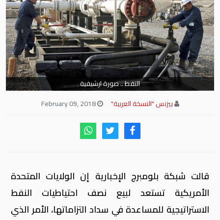
النفط .. صورة ارشيفية
بيزنس "النسخة العربية"
February 09, 2018
قالت شبكة بلومبرج الإخبارية إن الولايات المتحدة
الأمريكية تستعد لبيع نصف احتياطيات النفط
الاستراتيجية للمساعدة في سداد التزاماتها، الأمر الذي