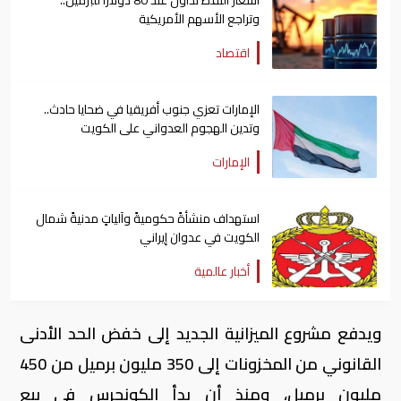
وتراجع الأسهم الأمريكية
اقتصاد
الإمارات تعزي جنوب أفريقيا في ضحايا حادث..
وتدين الهجوم العدواني على الكويت
الإمارات
استهداف منشأةً حكوميةً وآلياتٍ مدنيةً شمال
الكويت في عدوان إيراني
أخبار عالمية
ويدفع مشروع الميزانية الجديد إلى خفض الحد الأدنى
القانوني من المخزونات إلى 350 مليون برميل من 450
مليون برميل، ومنذ أن بدأ الكونجرس في بيع