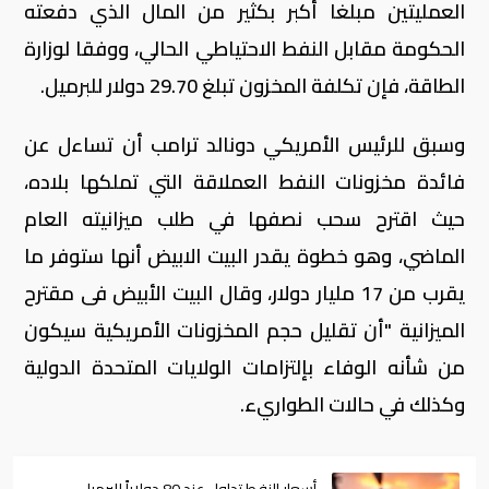
العمليتين مبلغا أكبر بكثير من المال الذي دفعته
الحكومة مقابل النفط الاحتياطي الحالي، ووفقا لوزارة
الطاقة، فإن تكلفة المخزون تبلغ 29.70 دولار للبرميل.
وسبق للرئيس الأمريكي دونالد ترامب أن تساءل عن
فائدة مخزونات النفط العملاقة التي تملكها بلاده،
حيث اقترح سحب نصفها في طلب ميزانيته العام
الماضي، وهو خطوة يقدر البيت الابيض أنها ستوفر ما
يقرب من 17 مليار دولار، وقال البيت الأبيض فى مقترح
الميزانية "أن تقليل حجم المخزونات الأمريكية سيكون
من شأنه الوفاء بإلتزامات الولايات المتحدة الدولية
وكذلك في حالات الطواريء.
أسعار النفط تداول عند 80 دولاراً للبرميل..