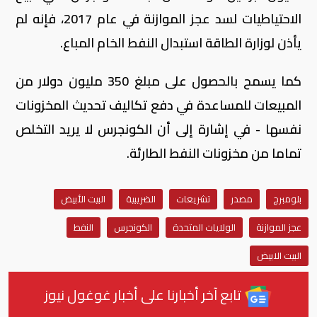
الاحتياطيات لسد عجز الموازنة في عام 2017، فإنه لم
يأذن لوزارة الطاقة استبدال النفط الخام المباع.
كما يسمح بالحصول على مبلغ 350 مليون دولار من
المبيعات للمساعدة في دفع تكاليف تحديث المخزونات
نفسها - في إشارة إلى أن الكونجرس لا يريد التخلص
تماما من مخزونات النفط الطارئة.
بلومبرج
مصدر
تشريعات
الضريبية
البيت الأبيض
عجز الموازنة
الولايات المتحدة
الكونجرس
النفط
البيت الابيض
تابع آخر أخبارنا على أخبار غوغول نيوز