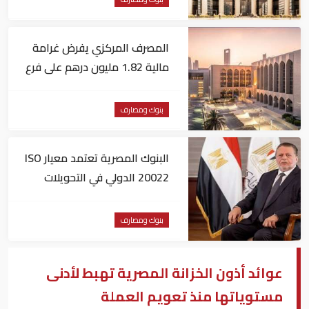
المصرف المركزي يفرض غرامة
مالية 1.82 مليون درهم على فرع
لبنك أجنبي
بنوك ومصارف
البنوك المصرية تعتمد معيار ISO
20022 الدولي في التحويلات
المالية
بنوك ومصارف
عوائد أذون الخزانة المصرية تهبط لأدنى
مستوياتها منذ تعويم العملة