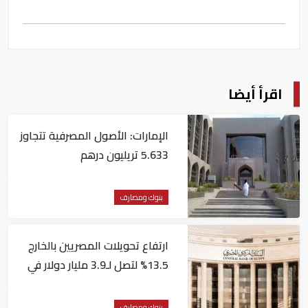
اقرأ أيضا
الإمارات: الأصول المصرفية تتجاوز
5.633 تريليون درهم
بنوك ومصارف
ارتفاع تحويلات المصريين بالخارج
13.5% لتصل لـ3.9 مليار دولار في
يونيو
بنوك ومصارف