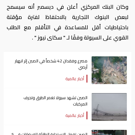
وكان البنك المركزي أعلن في ديسمبر أنه سيسمح
لبعض البنوك التجارية بالاحتفاظ لفترة مؤقتة
باحتياطيات أقل للمساعدة في التأقلم مع الطلب
القوي على السيولة وفقًا لـ " سكاى نيوز " .
مصرع وفقدان 42 شخصاً في الصين إثر انهيار
أرضي
أخبار عالمية
الصين تشهد سيولا تغمر الطرق وتجرف
المركبات
أخبار عالمية
الصين تفعل الاستجابة الطارئة للفيضانات في 5