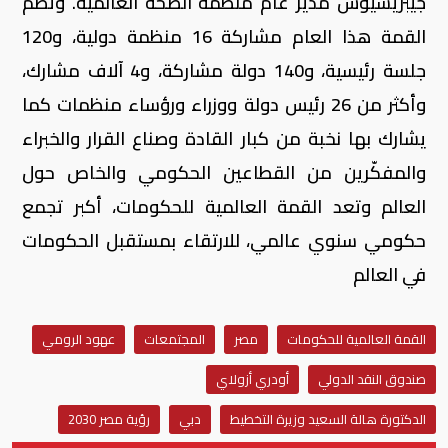
جيبريسيوس مدير عام منظمة الصحة العالمية. وتضم
القمة هذا العام مشاركة 16 منظمة دولية، و120
جلسة رئيسية، و140 دولة مشاركة، و4 آلاف مشارك،
وأكثر من 26 رئيس دولة ووزراء ورؤساء منظمات كما
يشارك بها نخبة من كبار القادة وصناع القرار والخبراء
والمفكّرين من القطاعين الحكومي والخاص حول
العالم وتعد القمة العالمية للحكومات، أكبر تجمع
حكومي سنوي عالمي، للارتقاء بمستقبل الحكومات
في العالم
القمة العالمية للحكومات
مصر
المجتمعات
عهود الرومي
صندوق النقد الدولي
أودري أزولاي
الدكتورة هالة السعيد وزيرة التخطيط
دبي
رؤية مصر 2030