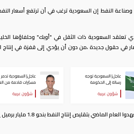
ناعة النفط إن السعودية ترغب في أن ترتفع أسعار النفط
 تعتقد السعودية ذات الثقل في "أوبك" وحلفاؤها الخلي
مار في حقول جديدة ،من دون أن يؤدي إلى قفزة في إنتاج ا
عاجل| السعودية توجه
عاجل| السعودية تدمر
رسالة إلى الحكومة
مسيّرات قادمة من الع
العراقية بعد انطلاق
وتؤكد احتفاظها بحق ال
شؤون عربية
شؤون عربية
مسيّرات نحو المملكة
وكانت "أوبك" وروسيا ومنتجون آخرون قد تعهدوا العام الماضي بتقليص إنتاج ال