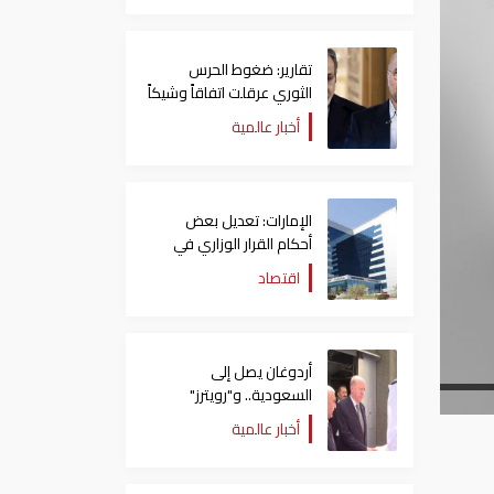
تقارير: ضغوط الحرس
الثوري عرقلت اتفاقاً وشيكاً
حول هرمز
أخبار عالمية
الإمارات: تعديل بعض
أحكام القرار الوزاري في
شأن الضريبة على الشركات
اقتصاد
والأعمال
أردوغان يصل إلى
السعودية.. و"رويترز"
تكشف تفاصيل الاتفاق
أخبار عالمية
المرتقب