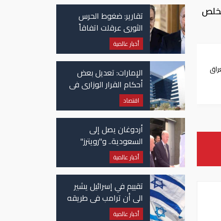
تخلص
تقارير: ضغوط الحرس
الثوري عرقلت اتفاقاً
وشيكاً حول هرمز
أخبار عالمية
راق
الإمارات: تعديل بعض
رد
أحكام القرار الوزاري في
شأن الضريبة على
اقتصاد
الشركات والأعمال
أردوغان يصل إلى
السعودية.. و"رويترز"
تكشف تفاصيل الاتفاق
أخبار عالمية
المرتقب
تقييم في إسرائيل يشير
الى أن ترامب في طريقه
الى إبرام اتفاق مع إيران
أخبار عالمية