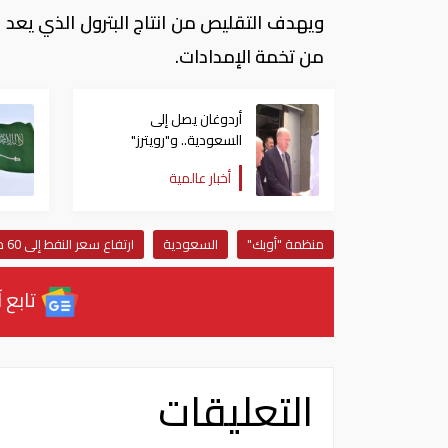
ويهدف التقليص من انتاج البترول الذي يعد
من تخمة الإمدادات.
أردوغان يصل إلى
السعودية.. و"رويترز"
تكشف تفاصيل الاتفاق
أخبار عالمية
المرتقب
منظمة "أوبك"
السعودية
ارتفاع سعر النفط إلى 60 دولارا للبرميل
تابع آ
التعليقات