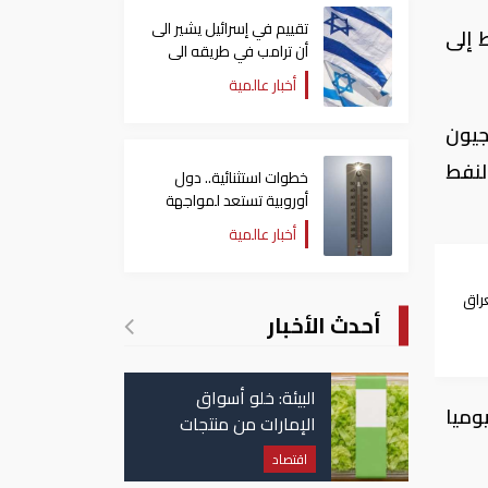
تقييم في إسرائيل يشير الى
 إلى
أن ترامب في طريقه الى
إبرام اتفاق مع إيران
أخبار عالمية
جيون
لنفط
خطوات استثنائية.. دول
أوروبية تستعد لمواجهة
موجة حر غير مسبوقة
أخبار عالمية
راق
أحدث الأخبار
رد
البيئة: خلو أسواق
نفط بنحو 1.8 مليار برميل يوميا
الإمارات من منتجات
الخس المرتبطة بتفشي
اقتصاد
داء السيكلوسبورا