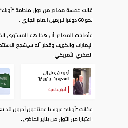
قالت خمسة مصادر من دول منظمة "أوبك" وص
نحو 60 دولارا للبرميل العام الجاري .
وأضافت المصادر أن هذا هو المستوى الذي
الإمارات والكويت وقطر أنه سيشجع الاستث
الصخري الأمريكي.
أردوغان يصل إلى
السعودية.. و"رويترز"
تكشف تفاصيل الاتفاق
أخبار عالمية
المرتقب
،اعتبارا من الأول من يناير الماضي ،