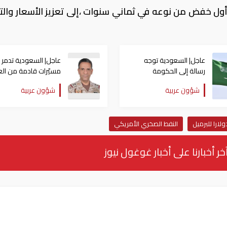
 أول خفض من نوعه في ثماني سنوات ،إلى تعزيز الأسعار وال
عاجل| السعودية توجه
عاجل| السعودية تدمر
رسالة إلى الحكومة
مسيّرات قادمة من الع
العراقية بعد انطلاق
وتؤكد احتفاظها بحق ال
شؤون عربية
شؤون عربية
مسيّرات نحو المملكة
النفط الصخري الأمريكي
خر أخبارنا على أخبار غوغول نيوز