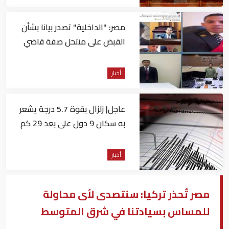
مصر: "الداخلية" تصدر بيانا بشأن
القبض على منتحل صفة قاضي
للاستيلاء على المواطنين
أخبار
عاجل| زلزال بقوة 5.7 درجة يشعر
به سكان 9 دول على بعد 29 كم
من السويس
أخبار
مصر تُحذر تركيا: سنتصدى لأى محاولة
للمساس بسيادتنا في شرق المتوسط