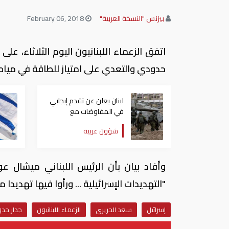
بيزنس "النسخة العربية"
February 06, 2018
اتفق الزعماء اللبنانيون اليوم الثلاثاء، عل
حدودي والتعدي على امتياز للطاقة في مياه مت
لبنان يعلن عن تقدم إيجابي
في المفاوضات مع
إسرائيل.. وأمريكا تضغط
شؤون عربية
لوقف النار في غزة
وأفاد بيان بأن الرئيس اللبناني ميشال عو
"التهديدات الإسرائيلية ... ورأوا فيها تهديدا 
إسرائيل
سعد الحريري
الزعماء اللبنانيون
جدار حد