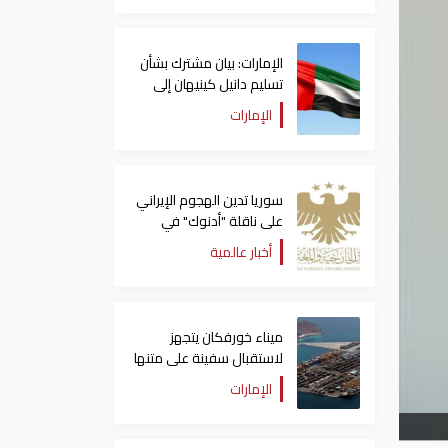
الإمارات: بيان مشترك بشأن
تسليم دانيل كينيهان إلى
السلطات الإيرلندية
الإمارات
سوريا تدين الهجوم الإيراني
على ناقلة "أدنوك" في
مضيق هرمز ‏
أخبار عالمية
ميناء خورفكان يتجهز
لاستقبال سفينة على متنها
6068 سيارة صينية
الإمارات