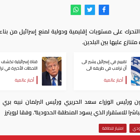
ى التحرك على مستويات إقليمية ودولية لمنع إسرائيل من بناء 
نازع عليها بين البلدين.
تقييم في إسرائيل يشير الى
قناة إسرائيلية تكشف 
أن ترامب في طريقه الى
اللحظات الأخيرة في ترا
إبرام اتفاق مع إيران
ترامب عن هجومه على
أخبار عالمية
أخبار عالمية
إيران
ن ورئيس الوزراء سعد الحريري ورئيس البرلمان نبيه بري ب
مباشرا للاستقرار الذي يسود المنطقة الحدودية". وفقا لرويترز
ودي
امتياز للطاقة