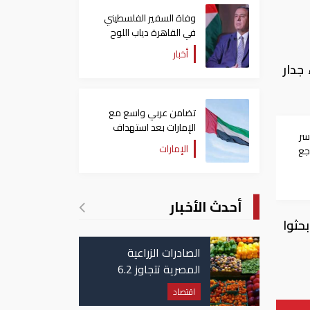
وفاة السفير الفلسطيني
في القاهرة دياب اللوح
أخبار
جدار
تضامن عربي واسع مع
الإمارات بعد استهداف
سر
ناقلة في مضيق هرمز
الإمارات
جع
أحدث الأخبار
حثوا
الصادرات الزراعية
المصرية تتجاوز 6.2
مليون طن حتى الآن
اقتصاد