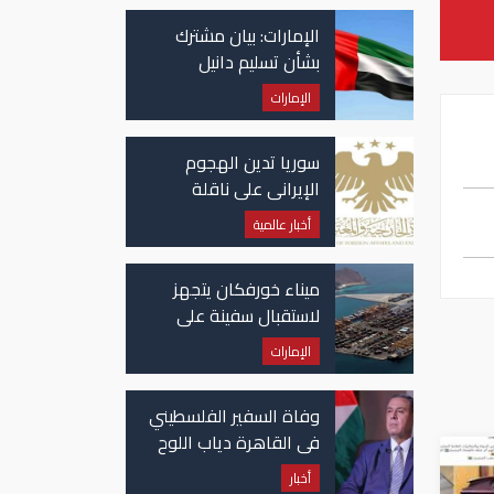
الإمارات: بيان مشترك
بشأن تسليم دانيل
كينيهان إلى السلطات
الإمارات
الإيرلندية
سوريا تدين الهجوم
الإيراني على ناقلة
"أدنوك" في مضيق هرمز
أخبار عالمية
ميناء خورفكان يتجهز
لاستقبال سفينة على
متنها 6068 سيارة صينية
الإمارات
وفاة السفير الفلسطيني
في القاهرة دياب اللوح
أخبار