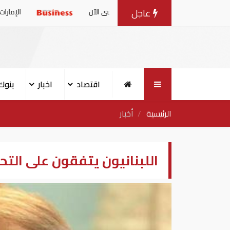
عاجل
6. مليون طن حتى الآن
الإمارات: بيان مشترك ب
اقتصاد
اخبار
بنوك
الرئيسية
أخبار
اللبنانيون يتفقون على التح