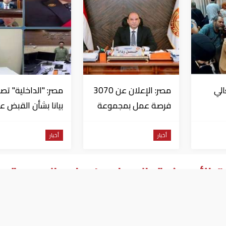
الي
مصر: الإعلان عن 3070
مصر: "الداخلية" تصد
فرصة عمل بمجموعة
بيانا بشأن القبض ع
 قبل
طلعت مصطفى
منتحل صفة قاضي
للاستيلاء على
أخبار
أخبار
المواطنين
 الأميركية بالرحيل عن منبج السورية