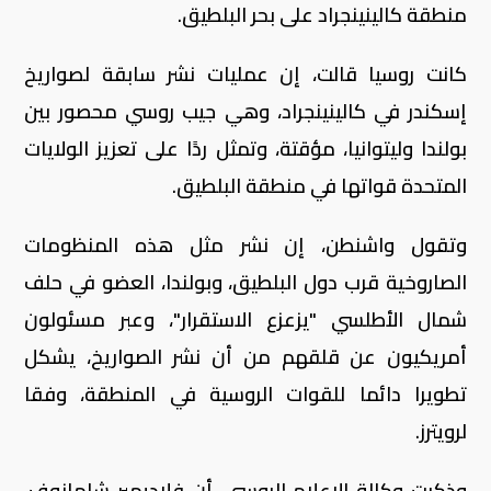
منطقة كالينينجراد على بحر البلطيق.
كانت روسيا قالت، إن عمليات نشر سابقة لصواريخ
إسكندر في كالينينجراد، وهي جيب روسي محصور بين
بولندا وليتوانيا، مؤقتة، وتمثل ردًا على تعزيز الولايات
المتحدة قواتها في منطقة البلطيق.
وتقول واشنطن، إن نشر مثل هذه المنظومات
الصاروخية قرب دول البلطيق، وبولندا، العضو في حلف
شمال الأطلسي "يزعزع الاستقرار"، وعبر مسئولون
أمريكيون عن قلقهم من أن نشر الصواريخ، يشكل
تطويرا دائما للقوات الروسية في المنطقة، وفقا
لرويترز.
وذكرت وكالة الإعلام الروسي،‭‭‭ ‬‬‬أن فلاديمير شامانوف،