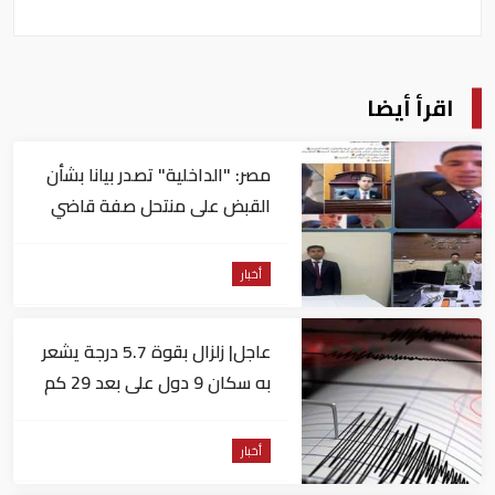
اقرأ أيضا
مصر: "الداخلية" تصدر بيانا بشأن
القبض على منتحل صفة قاضي
للاستيلاء على المواطنين
أخبار
عاجل| زلزال بقوة 5.7 درجة يشعر
به سكان 9 دول على بعد 29 كم
من السويس
أخبار