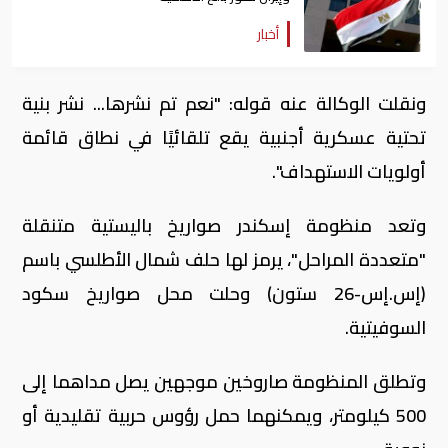
أخبار
ونقلت الوكالة عنه قوله: "نعم تم نشرها... نشر بنية
تحتية عسكرية أجنبية يقع تلقائيًا في نطاق قائمة
أولويات الاستهداف".
وتعد منظومة إسكندر صواريخ باليستية متنقلة
"متعددة المراحل"، يرمز لها حلف شمال الأطلسي باسم
(إس.إس-26 ستون) وحلت محل صواريخ سكود
السوفيتية.
وتطلق المنظومة صاروخين موجهين يصل مداهما إلى
500 كيلومتر، ويمكنهما حمل رؤوس حربية تقليدية أو