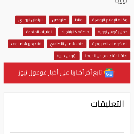
نووية.
وكالة الإعلام الروسية
بولندا
صاروخين
البرلمان الروسي
حمل رؤوس نووية
منطقة كالينينجراد
الولايات المتحدة
المنظومات الصاروخية
حلف شمال الأطلسي
فلاديمير شامانوف
لجنة الدفاع بمجلس الدوما
رؤوس حربية
تابع آخر أخبارنا على أخبار غوغول نيوز
التعليقات