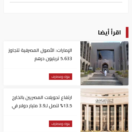
اقرأ أيضا
الإمارات: الأصول المصرفية تتجاوز
5.633 تريليون درهم
بنوك ومصارف
ارتفاع تحويلات المصريين بالخارج
13.5% لتصل لـ3.9 مليار دولار في
يونيو
بنوك ومصارف