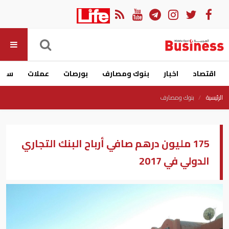
اقتصاد
اخبار
بنوك ومصارف
بورصات
عملات
سيار
الرئيسية
بنوك ومصارف
175 مليون درهم صافي أرباح البنك التجاري
الدولي في 2017