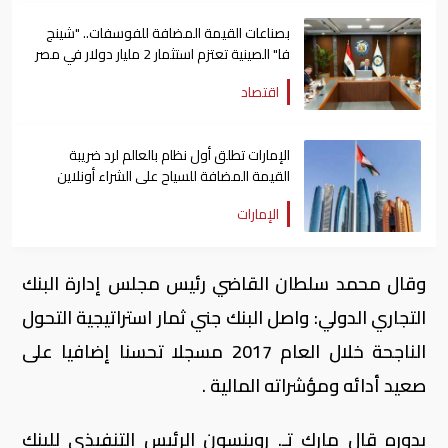
بصناعات القيمة المضافة للفوسفات.. "شينج
فا" الصينية تعتزم استثمار 2 مليار دولار في مصر
اقتصاد
الإمارات تطلق أول نظام بالعالم لرد ضريبة
القيمة المضافة للسياح على الشراء أونلاين
الإمارات
وقال محمد سلطان القاضي رئيس مجلس إدارة البنك
التجاري الدولي: واصل البنك جني ثمار استراتيجية التحول
الناجحة خلال العام 2017 مسجلا تحسنا إضافيا على
صعيد أدائه ومؤشراته المالية .
بدوره قال مارك تـ. روبنسون الرئيس التنفيذي للبنك