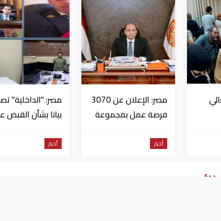
الي
مصر: الإعلان عن 3070
مصر: "الداخلية" تصد
فرصة عمل بمجموعة
بيانا بشأن القبض ع
 قبل
طلعت مصطفى
منتحل صفة قاضي
للاستيلاء على
أخبار
أخبار
المواطنين
ائر