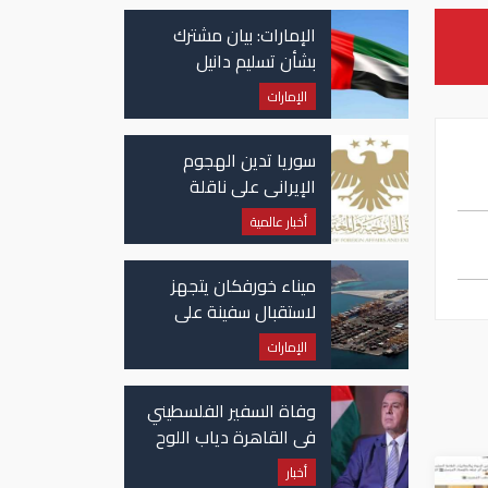
الإمارات: بيان مشترك
بشأن تسليم دانيل
كينيهان إلى السلطات
الإمارات
الإيرلندية
سوريا تدين الهجوم
الإيراني على ناقلة
"أدنوك" في مضيق هرمز
أخبار عالمية
ميناء خورفكان يتجهز
لاستقبال سفينة على
متنها 6068 سيارة صينية
الإمارات
وفاة السفير الفلسطيني
في القاهرة دياب اللوح
أخبار