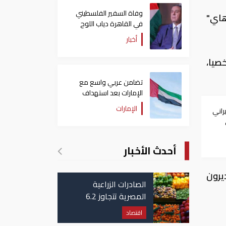
وفاة السفير الفلسطيني
هاي"
في القاهرة دياب اللوح
أخبار
صيا،
تضامن عربي واسع مع
الإمارات بعد استهداف
ناقلة في مضيق هرمز
الإمارات
راني
أحدث الأخبار
يرون
الصادرات الزراعية
المصرية تتجاوز 6.2
مليون طن حتى الآن
اقتصاد