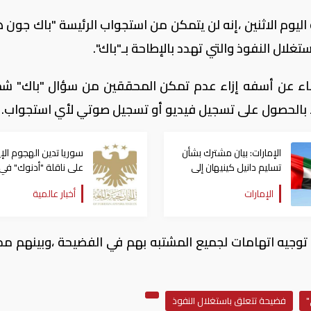
اليوم الاثنين ،إنه لن يتمكن من استجواب الرئيسة "باك جون 
ال النفوذ والتي تهدد بالإطاحة بـ"باك".
عاء عن أسفه إزاء عدم تمكن المحققين من سؤال "باك" شخ
ء بالحصول على تسجيل فيديو أو تسجيل صوتي لأي استجواب.
الإمارات: بيان مشترك بشأن
سوريا تدين الهجوم الإي
تسليم دانيل كينيهان إلى
على ناقلة "أدنوك" في
السلطات الإيرلندية
مضيق هرمز ‏
الإمارات
أخبار عالمية
أن توجيه اتهامات لجميع المشتبه بهم في الفضيحة ،وبينهم مد
"
فضيحة تتعلق باستغلال النفوذ