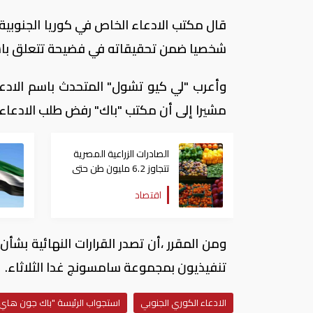
قال مكتب الادعاء الخاص في كوريا الجنوبية 
شخصيا ضمن تحقيقاته في فضيحة تتعلق باستغل
وأعرب "لي كيو تشول" المتحدث باسم الاد
مشيرا إلى أن مكتب "باك" رفض طلب الادعا
الصادرات الزراعية المصرية
تتجاوز 6.2 مليون طن حتى
الآن
اقتصاد
ومن المقرر ،أن تصدر القرارات النهائية بش
تنفيذيون بمجموعة سامسونج غدا الثلاثاء.
الادعاء الكوري الجنوبي
استجواب الرئيسة "باك جون هاي