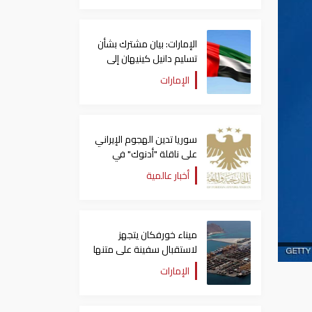
الإمارات: بيان مشترك بشأن
تسليم دانيل كينيهان إلى
السلطات الإيرلندية
الإمارات
سوريا تدين الهجوم الإيراني
على ناقلة "أدنوك" في
مضيق هرمز ‏
أخبار عالمية
ميناء خورفكان يتجهز
لاستقبال سفينة على متنها
6068 سيارة صينية
الإمارات