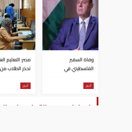
وفاة السفير
مصر: التعليم الع
الفلسطيني في
تحذر الطلاب من
القاهرة دياب اللوح
استنفاد الرغبات
غلق التسجيل
أخبار
أخبار
إحباط هجوم انتحاري في الجز