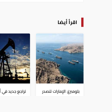
اقرأ أيضا
بلومبرغ: الإمارات تتصدر
تراجع جديد في أ
دول المنطقة في
النفط.. خام برن
صادرات النفط عبر
إلى 80.66 دولار