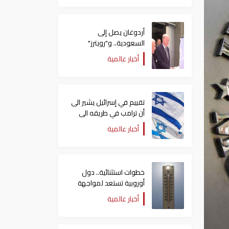
أردوغان يصل إلى
السعودية.. و"رويترز"
تكشف تفاصيل الاتفاق
أخبار عالمية
المرتقب
تقييم في إسرائيل يشير الى
أن ترامب في طريقه الى
إبرام اتفاق مع إيران
أخبار عالمية
خطوات استثنائية.. دول
أوروبية تستعد لمواجهة
موجة حر غير مسبوقة
أخبار عالمية