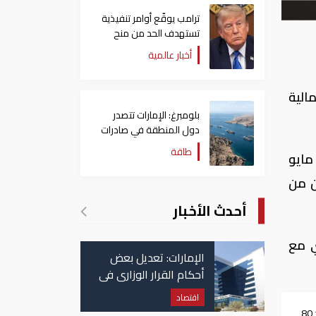
ترامب يوقّع أوامر تنفيذية
تستهدف الحد من منح
الجنسية الأمريكية بالولادة
أخبار عالمية
الية
بلومبرغ: الإمارات تتصدر
دول المنطقة في صادرات
النفط عبر مضيق هرمز
طاقة
مايو
ن من
أحدث الأخبار
ي مع
الإمارات: تعديل بعض
أحكام القرار الوزاري في
شأن الضريبة على
اقتصاد
الشركات والأعمال
أسعار النفط تداول عند 80