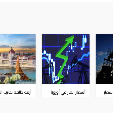
سعار
أسعار الغاز في أوروبا
أزمة طاقة تضرب ال
ت يصل
تقفز 55% في شهر
بعد إيقاف مفاعل
اً
بسبب موجات الحر
نووي جراء انخفاض