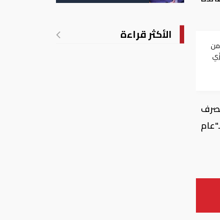
الأكثر قراءة
من
ّي
مصرف
ـ"عام