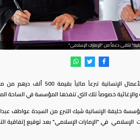
انية" تتلقى دعماً من "الإمارات الإسلامي"
تلقت مؤسسة خليفة بن زايد آل نهيان للأعمال الإنسانية تبرعاً مالياً بقيمة 0
ة والإغاثية خصوصاً تلك التي تنفذها المؤسسة في الساحة المح
ؤسسة خليفة الإنسانية شيك التبرع من السيدة عواطف عبدال
ات الإسلامي في "الإمارات الإسلامي" بعد توقيع إتفاقية الت