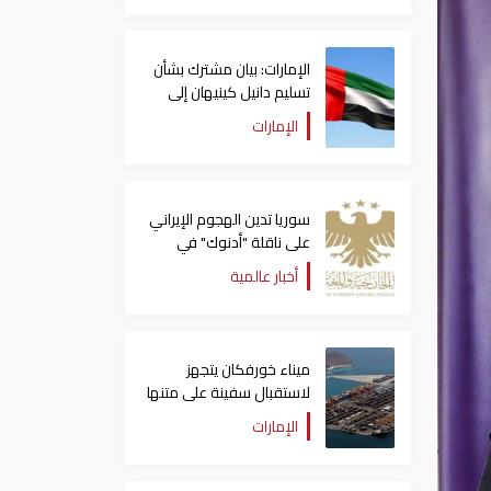
الإمارات: بيان مشترك بشأن
تسليم دانيل كينيهان إلى
السلطات الإيرلندية
الإمارات
سوريا تدين الهجوم الإيراني
على ناقلة "أدنوك" في
مضيق هرمز ‏
أخبار عالمية
ميناء خورفكان يتجهز
لاستقبال سفينة على متنها
6068 سيارة صينية
الإمارات