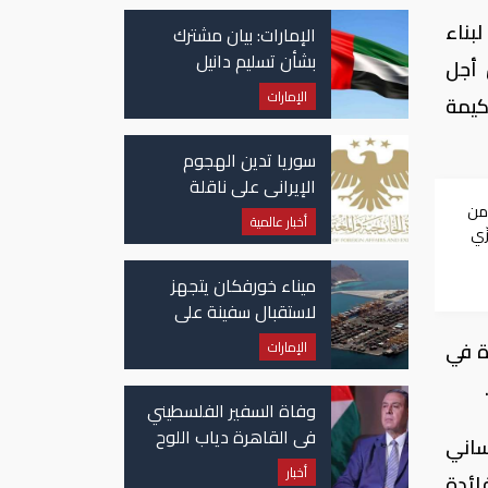
بناء
الإمارات: بيان مشترك
بشأن تسليم دانيل
 أجل
كينيهان إلى السلطات
الإمارات
كيمة
الإيرلندية
سوريا تدين الهجوم
الإيراني على ناقلة
"أدنوك" في مضيق هرمز
من
أخبار عالمية
ّي
ميناء خورفكان يتجهز
لاستقبال سفينة على
متنها 6068 سيارة صينية
ة في
الإمارات
وفاة السفير الفلسطيني
في القاهرة دياب اللوح
ساني
أخبار
ائدة