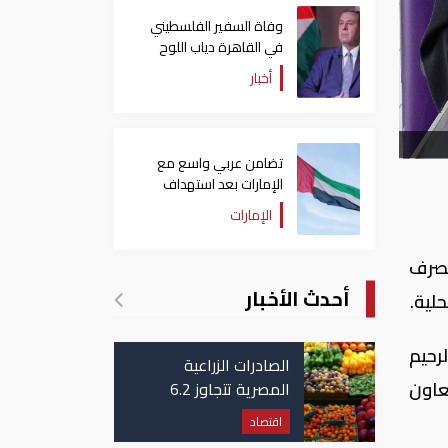
وفاة السفير الفلسطيني
في القاهرة دياب اللوح
أخبار
تضامن عربي واسع مع
الإمارات بعد استهداف
ناقلة في مضيق هرمز
الإمارات
50 ألف درهم من مصرف
أحدث الأخبار
لية.
رحيم
الصادرات الزراعية
عاون
المصرية تتجاوز 6.2
مليون طن حتى الآن
اقتصاد