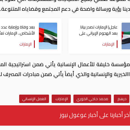
نا رؤية ورسالة واضحة في دعم المجتمع وقضاياه المتنوعة.
عاجل| الإمارات تصدر بيانا
بعد وفاة وإصابة عدد 
بعد الهجوم الإيراني على
الأشخاص.. الإمارات تعز
سفينة تابعة لـ"أدنوك"
أنغولا
الإمارات
الإمارات
ومؤسسة خليفة للأعمال الإنسانية يأتي ضمن استراتيجية ال
جالات االخيرية والإنسانية والذي أيضاً يأتي ضمن مبادرات المصرف ل
درهم
محمد حاجي الخوري
الإمارات
العمل الإنساني
خر أخبارنا على أخبار غوغول نيوز