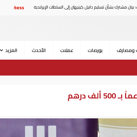
 تسليم دانيل كينيهان إلى السلطات الإيرلندية
سوريا تدين ال
 ومصارف
بورصات
عملات
الأحدث
المزيد
"خليفة الإنسانية" تتلقى دعماً بـ 500 ألف درهم