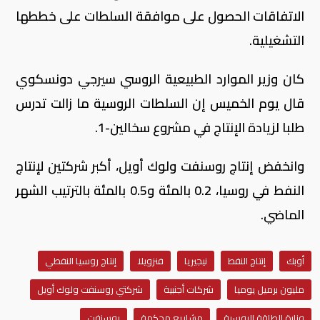
الاتفاقات الحصول على موافقة السلطات على خططها
التشغيلية.
كان وزير الموارد الطبيعية الروسي سيرجي دونسكوي
قال يوم الخميس إن السلطات الروسية ما زالت تدرس
طلبا لزيادة الإنتاج في مشروع سخالين-1.
وانخفض إنتاج روسنفت ولوك أويل، أكبر شركتين لإنتاج
النفط في روسيا، 0.2 بالمئة و0.5 بالمئة بالترتيب الشهر
الماضي.
أوبك
إنتاج النفط
نيجيريا
فنزويلا
إنتاج روسيا النفطي
مليون برميل يوميا
شركات أجنبية
شركتي روسنفت ولوك أويل
وزارة الطاقة الروسية
مشاريع محكمة
روسنفت