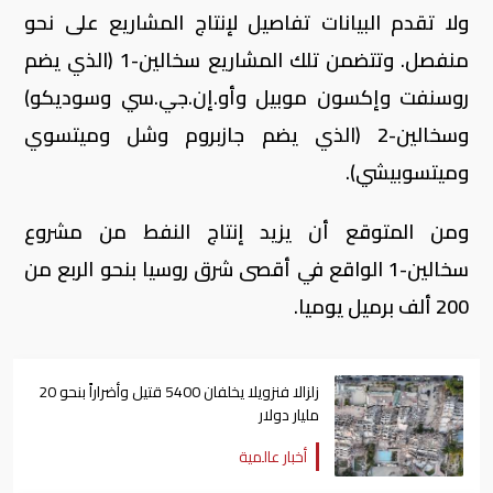
ولا تقدم البيانات تفاصيل لإنتاج المشاريع على نحو
منفصل. وتتضمن تلك المشاريع سخالين-1 (الذي يضم
روسنفت وإكسون موبيل وأو.إن.جي.سي وسوديكو)
وسخالين-2 (الذي يضم جازبروم وشل وميتسوي
وميتسوبيشي).
ومن المتوقع أن يزيد إنتاج النفط من مشروع
سخالين-1 الواقع في أقصى شرق روسيا بنحو الربع من
200 ألف برميل يوميا.
زلزالا فنزويلا يخلفان 5400 قتيل وأضراراً بنحو 20
مليار دولار
أخبار عالمية