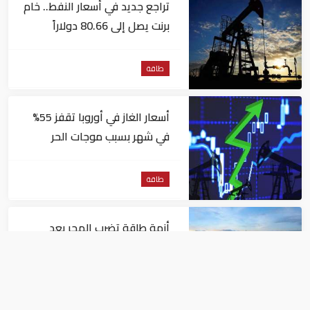
تراجع جديد في أسعار النفط.. خام
برنت يصل إلى 80.66 دولاراً
للبرميل
طاقة
أسعار الغاز في أوروبا تقفز 55%
في شهر بسبب موجات الحر
طاقة
أزمة طاقة تضرب المجر بعد
إيقاف مفاعل نووي جراء
انخفاض منسوب نهر الدانوب
طاقة