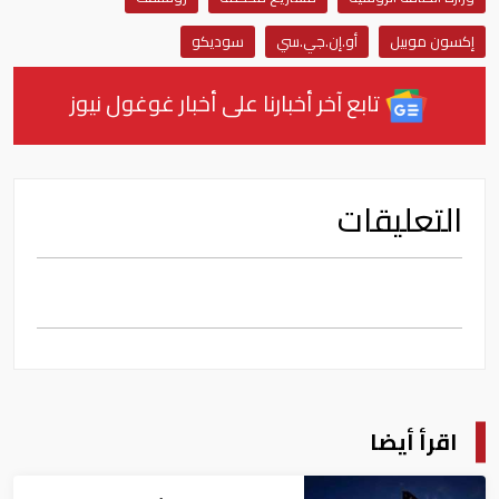
إكسون موبيل
أو.إن.جي.سي
سوديكو
تابع آخر أخبارنا على أخبار غوغول نيوز
التعليقات
اقرأ أيضا