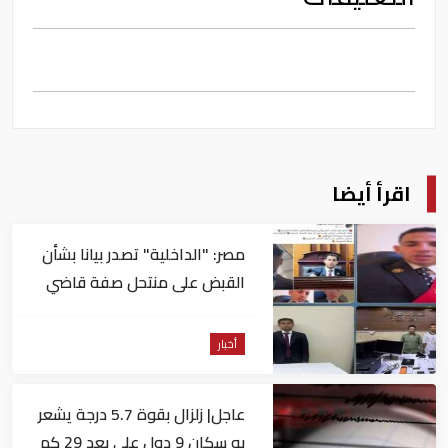
اقرأ أيضا
مصر: "الداخلية" تصدر بيانا بشأن
القبض على منتحل صفة قاضي
للاستيلاء على المواطنين
أخبار
عاجل| زلزال بقوة 5.7 درجة يشعر
به سكان 9 دول على بعد 29 كم