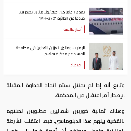
بعد 12 عاماً من اختفائها.. ماليزيا تصدر بيانا
صادماً عن الطائرة "MH-370"
أخبار عالمية
الإمارات وماليزيا تعززان التعاون في مكافحة
الفساد عبر مذكرة تفاهم
اقتصاد
وتابع أنه إذا لم يمتثل سيتم اتخاذ الخطوة المقبلة
،بإصدار أمر اعتقال من المحكمة.
وهناك ثمانية كوريين شماليين مطلوبين لصلتهم
بالقضية بينهم هذا الدبلوماسي، فيما اعتقلت الشرطة
الماليزية واحدا ،ويعتقد أن أربعة فروا إلى كوريا