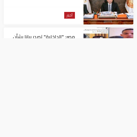
أخبار
مصر: "الداخلية" تصدر بيانا بشأن
القبض على منتحل صفة قاضي
للاستيلاء على المواطنين
أخبار
عاجل| زلزال بقوة 5.7 درجة يشعر
به سكان 9 دول على بعد 29 كم
من السويس
أخبار
الإمارات تستقبل جثمان الشهيد "خالد علي