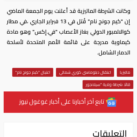
وكانت الشرطة الماليزية قد أعلنت يوم الجمعة الماضي
إن "كيم جونج نام" قُتل في 13 فبراير الجاري ،في مطار
كوالالمبور الدولي بغاز الأعصاب "في.إكس" وهو مادة
كيماوية مدرجة على قائمة الأمم المتحدة لأسلحة
الدمار الشامل.
ماليزيا
اعتقال دبلوماسي كوري شمالي
اغتيال "كيم جونج نام"
قائد شرطة ولاية "سيلانجور
تابع آخر أخبارنا على أخبار غوغول نيوز
التعليقات