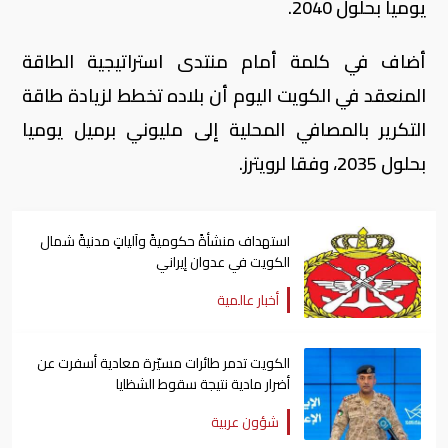
يوميا بحلول 2040.
أضاف في كلمة أمام منتدى استراتيجية الطاقة
المنعقد في الكويت اليوم أن بلاده تخطط لزيادة طاقة
التكرير بالمصافي المحلية إلى مليوني برميل يوميا
بحلول 2035، وفقا لرويترز.
استهداف منشأةً حكوميةً وآلياتٍ مدنيةً شمال
الكويت في عدوان إيراني
أخبار عالمية
الكويت تدمر طائرات مسيّرة معادية أسفرت عن
أضرار مادية نتيجة سقوط الشظايا
شؤون عربية