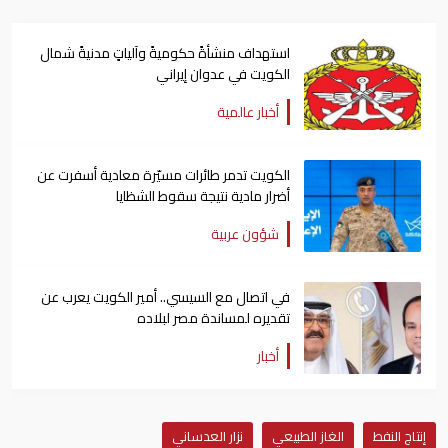
استهداف منشأةً حكوميةً وآلياتٍ مدنيةً شمال
الكويت في عدوان إيراني
أخبار عالمية
الكويت تدمر طائرات مسيّرة معادية أسفرت عن
أضرار مادية نتيجة سقوط الشظايا
شؤون عربية
في اتصال مع السيسي.. أمير الكويت يعرب عن
تقديره لمساندة مصر لبلاده
أخبار
إنتاج النفط
الغاز الطبيعي
نزار العدساني