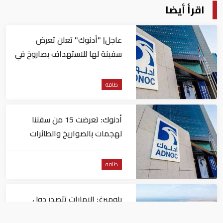
اقرأ أيضا
عاجل| "أدنوك" تعلن تعرض
سفينة لها للاستهداف بصاروخ في
مضيق هرمز
طاقة
أدنوك: تعرضت 15 من سفننا
لهجمات بالصواريخ والطائرات
المسيّرة منذ بداية النزاع
طاقة
بلومبرغ: الإمارات تتصدر دول
المنطقة في صادرات النفط عبر