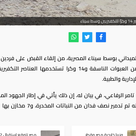
ين وسط سيناء
لميداني بوسط سيناء المصرية، من إلقاء القبض على فردين ا
من المشتبه بهم، واكتشاف وتدمير عدد من العبوات الناسفة و14 وكرا تستخدمها العناصر 
إدارية والطبية.
مر الرفاعي، في بيان له، إن ذلك يأتي في إطار الجهود الم
للقوات المسلحة لدحر الإرهاب، مشيرا إلى أنه تم تدمير نصف فدان من النبا
وزيرا خارجية مصر وقطر
مصر ت