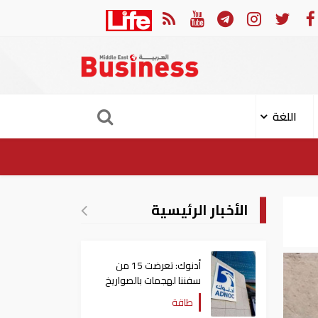
لعربي والجامعة العربية يدينون الهجوم الحوثي على نجران بالسعودية
اللغة
الأخبار الرئيسية
أدنوك: تعرضت 15 من
سفننا لهجمات بالصواريخ
والطائرات المسيّرة منذ
طاقة
بداية النزاع