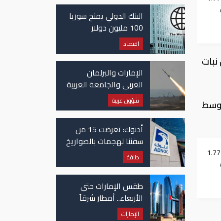
غزة
البنك الدولي يمنح سوريا
100 مليون دولار
اقتصاد
نبات
الإمارات والبرلمان
العربي والجامعة العربية
يدينون الهجوم الحوثي
شؤون عربية
بوسط
على نجران بالسعودية
أدنوك: تعرضت 15 من
سفننا لهجمات بالصواريخ
والطائرات المسيّرة منذ
توقع استقبال 1.772
طاقة
بداية النزاع
طقس الإمارات حتى
الأربعاء.. أمطار شرقاً
وجنوباً وانخفاض
الإمارات