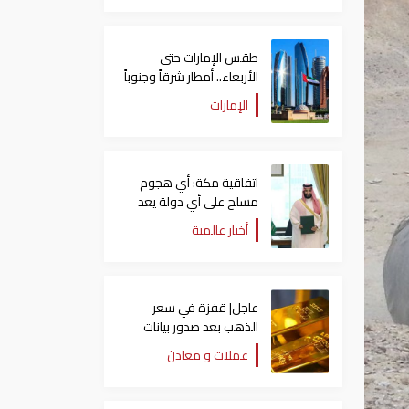
طقس الإمارات حتى
الأربعاء.. أمطار شرقاً وجنوباً
وانخفاض تدريجي للحرارة
الإمارات
اتفاقية مكة: أي هجوم
مسلح على أي دولة يعد
هجوما على الدول الثلاث
أخبار عالمية
جميعا
عاجل| قفزة في سعر
الذهب بعد صدور بيانات
الوظائف الأمريكية
عملات و معادن