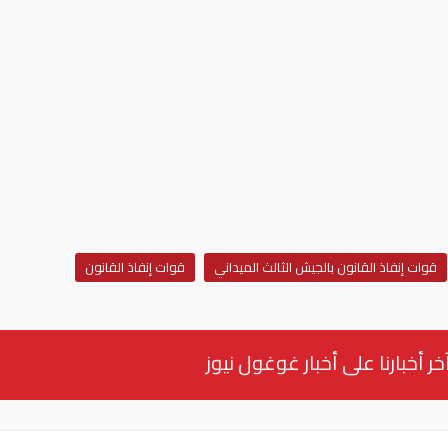
قوات إنفاذ القانون بالجيش الثالث الميداني
قوات إنفاذ القانون
خر أخبارنا على أخبار غوغول نيوز