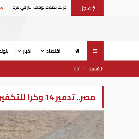
عاجل
وضات مع إسرائيل.. وأمريكا تضغط لوقف النار في غزة
البنك ا
اقتصاد
اخبار
بنوك
الرئيسية
أخبار
مصر.. تدمير 14 وكرًا للتكفيريين وسط سيناء | صور