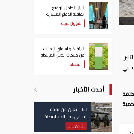
البيان الكامل لتوقيع
اتفاقية الدفاع المشترك
بين السعودية وتركيا
شؤون عربية
وباكستان
البيئة: خلو أسواق الإمارات
من منتجات الخس المرتبطة
ثنين
بتفشي داء السيكلوسبورا
اقتصاد
التكفيرية في
أحدث الأخبار
كثفة
تات المخدرة، و7 مخازن بها كمية
لبنان يعلن عن تقدم
إيجابي في المفاوضات
مع إسرائيل.. وأمريكا
شؤون عربية
تضغط لوقف النار في
توقع استقبال 1.772