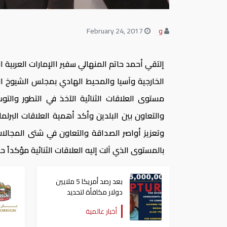
و
February 24, 2017
إلتقي أحمد حاتم المنهالي سفير االإمارات العربية
الخارجية وآسيا والمحيط الهادي بمجلس الشيوخ ال
مستوى العلاقات الثنائية الآخذ في التطور والتو
والتعاون بين البلدين وأكد أهمية العلاقات البرل
وتعزيز أواصر الصداقة والتعاون في شتى المجالا
بالمستوى الذي آلت إليه العلاقات الثنائية مؤكداً
بعد رصد أمريكا 5 ملايين
دولار مكافأة لتحديد
مكانه.. المكسيك تعتقل
أخبار عالمية
"بونشو"