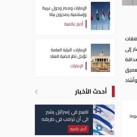
الإمارات ومصر ودول عربية
وإسلامية يصدرون بيانا
مشتركا بشأن الانتهاكات
أخبار عالمية
الإسرائيلية في غزة
لاقات
ر إلى
الإمارات: النيابة العامة
تؤجل نظر قضية العتاد
صداقة
العسكري للسودان
الإمارات
تعميق
وأشاد
أحدث الأخبار
تقييم في إسرائيل يشير
وما
الى أن ترامب في طريقه
الى إبرام اتفاق مع إيران
أخبار عالمية