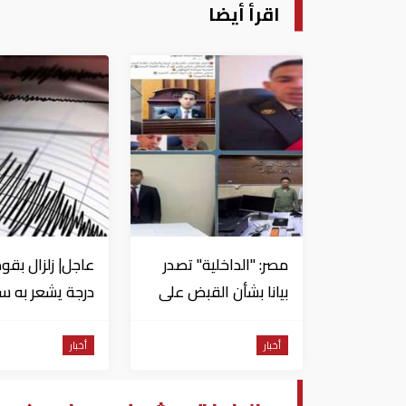
اقرأ أيضا
مصر: "الداخلية" تصدر
بيانا بشأن القبض على
منتحل صفة قاضي
للاستيلاء على
من السويس
أخبار
أخبار
المواطنين