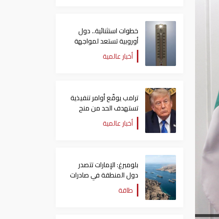
خطوات استثنائية.. دول
أوروبية تستعد لمواجهة
موجة حر غير مسبوقة
أخبار عالمية
ترامب يوقّع أوامر تنفيذية
تستهدف الحد من منح
الجنسية الأمريكية بالولادة
أخبار عالمية
بلومبرغ: الإمارات تتصدر
دول المنطقة في صادرات
النفط عبر مضيق هرمز
طاقة