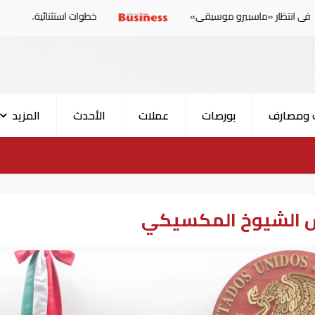
يرو موسيقى»
خطوات استثنائية.. دول أوروبية تستعد لمو
 ومصارف
بورصات
عملات
الأحدث
المزيد
لس الشيوخ المكسيكي