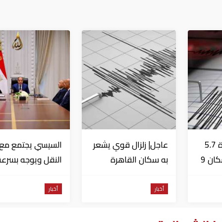
عاجل| زلزال بقوة 5.7
عاجل| زلزال قوي يشعر
السيسي يجتمع مع و
درجة يشعر به سكان 9
به سكان القاهرة
النقل ويوجه بسرعة
دول على بعد 29 كم
الانتهاء من
المشروعات الجاري
أخبار
أخبار
تنفيذها