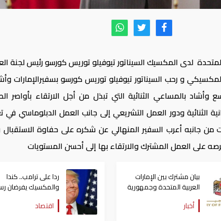
 المتحدة لدى المكسيك السيناتور تيوفيلو توريس كورسو رئيس لجنة الع
مكسيكي و رحب السيناتور تيوفيلو
توريس كورسو بسفيرالإمارات وأشا
سع وأشاد بالمساعي الثنائية التي تبذل من أجل الارتقاء بأواصر ال
مانية الثنائية ودور العمل التشريعي إلى جانب العمل الدبلوماسي في 
ت من جانبه أعرب السفير المنهالي عن شكره على حفاوة الاستقبال 
 حرصه على العمل المشترك والارتقاء بها إلى أحسن المستويات
بيان مشترك بين الإمارات
ردا على ترامب.. كندا
العربية المتحدة وجمهورية
والمكسيك يفرضان رس
الكونغو الديمقراطية
جمركية 25% على أمريكا
أخبار
اقتصاد