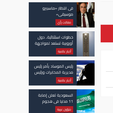
فى انتظار «ماسبيرو
موسيقى»
مقالات رأي
خطوات استثنائية.. دول
أوروبية تستعد لمواجهة
موجة حر غير مسبوقة
أخبار عالمية
رئيس الموساد يأمر رئيس
مديرية المخابرات ورئيس
قسم إيران بالاستقالة
أخبار عالمية
السعودية تعلن إصابة
11 مدنيا في هجوم
حوثي على نجران
شؤون عربية