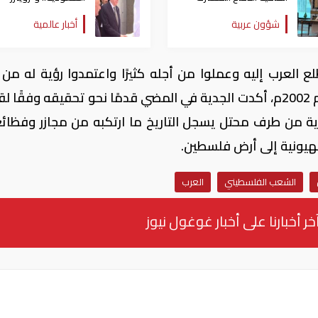
بين السعودية وتركيا
تكشف تفاصيل الاتفاق
شؤون عربية
أخبار عالمية
وباكستان
المرتقب
العرب إليه وعملوا من أجله كثيرًا واعتمدوا رؤية له من 
مبادرة تاريخية تقدمت بها المملكة في العام 2002م، أكدت الجدية في المضي قدمًا نحو تحقيقه وفقًا
ادية من طرف محتل يسجل التاريخ ما ارتكبه من مجازر وفظائ
هيونية إلى أرض فلسطين.
الشعب الفلسطيني
العرب
خر أخبارنا على أخبار غوغول نيوز