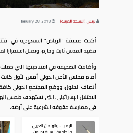
بزنس (النسخة العربية)
January 28, 2018
أكدت صحيفة "الرياض" السعودية في افتتاح
قضية القدس ثابت وحازم، ويمثل استمرارا لموق
وأضافت الصحيفة في افتتاحيتها التي حملت ع
أمام مجلس الأمن الدولي أمس الأول كانت ا
أنصاف الحلول، ووضع المجتمع الدولي كافة أ
الاحتلال الإسرائيلي، التي تستهدف طمس ال
في ممارسة حقوقه الشرعية على أرضه.
الإمارات والبرلمان العربي
والجامعة العربية يدينون