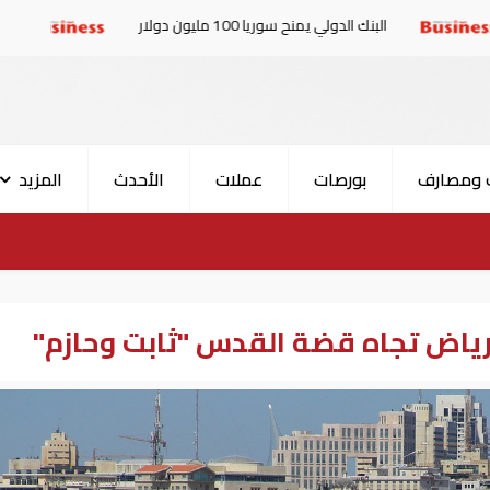
نك الدولي يمنح سوريا 100 مليون دولار
الإمارات والبرلمان
 ومصارف
بورصات
عملات
الأحدث
المزيد
اض تجاه قضة القدس "ثابت وحازم"