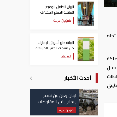
البيان الكامل لتوقيع
اتفاقية الدفاع المشترك
بين السعودية وتركيا
شؤون عربية
وباكستان
تجاه
البيئة: خلو أسواق الإمارات
من منتجات الخس المرتبطة
بتفشي داء السيكلوسبورا
اقتصاد
ملكة
يقبل
لطات
أحدث الأخبار
طيني
لبنان يعلن عن تقدم
إيجابي في المفاوضات
مع إسرائيل.. وأمريكا
شؤون عربية
تضغط لوقف النار في