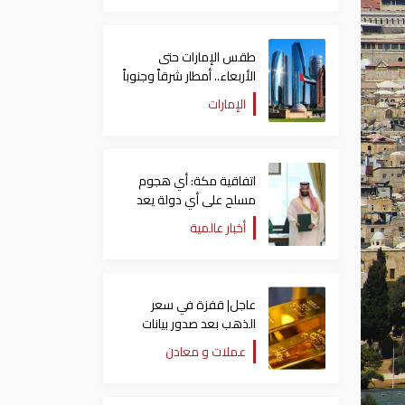
طقس الإمارات حتى
الأربعاء.. أمطار شرقاً وجنوباً
وانخفاض تدريجي للحرارة
الإمارات
اتفاقية مكة: أي هجوم
مسلح على أي دولة يعد
هجوما على الدول الثلاث
أخبار عالمية
جميعا
عاجل| قفزة في سعر
الذهب بعد صدور بيانات
الوظائف الأمريكية
عملات و معادن