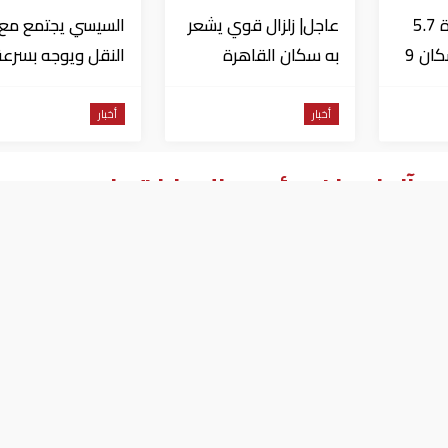
عاجل| زلزال بقوة 5.7
عاجل| زلزال قوي يشعر
السيسي يجتمع مع و
درجة يشعر به سكان 9
به سكان القاهرة
النقل ويوجه بسرعة
دول على بعد 29 كم
الانتهاء من
المشروعات الجاري
أخبار
أخبار
تنفيذها
 آل نهيان ورئيس الإمارات ينعى