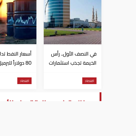
في النصف الأول.. رأس
أسعار النفط تدا
الخيمة تجذب استثمارات
80 دولاراً للبرميل
تتجاوز 771 مليون درهم
وتراجع الأسهم
الأمريكية
اقتصاد
اقتصاد
دونالد ترامب: الاقتصاد الأم