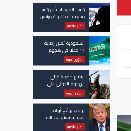
رئيس الموساد يأمر رئيس
مديرية المخابرات ورئيس
قسم إيران بالاستقالة
أخبار عالمية
السعودية تعلن إصابة
11 مدنيا في هجوم
حوثي على نجران
شؤون عربية
ارتفاع حصيلة قتلى
الهجوم الحوثي على
معسكرات حكومية لـ58
شؤون عربية
قتيلًا وعشرات الجرحى
ترامب يوقّع أوامر
تنفيذية تستهدف الحد
من منح الجنسية
أخبار عالمية