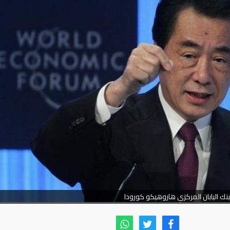
ك اليابان المركزي هاروهيكو كورودا