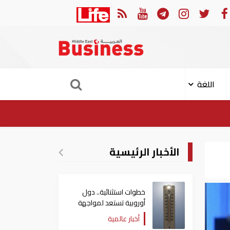
لن إصابة 11 مدنيا في هجوم حوثي على نجران
ارتفا
اللغة
الأخبار الرئيسية
خطوات استثنائية.. دول
أوروبية تستعد لمواجهة
موجة حر غير مسبوقة
أخبار عالمية