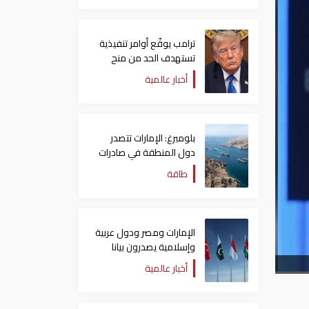
ترامب يوقّع أوامر تنفيذية
تستهدف الحد من منح
الجنسية الأمريكية بالولادة
أخبار عالمية
بلومبرغ: الإمارات تتصدر
دول المنطقة في صادرات
النفط عبر مضيق هرمز
طاقة
الإمارات ومصر ودول عربية
وإسلامية يصدرون بيانا
مشتركا بشأن الانتهاكات
أخبار عالمية
الإسرائيلية في غزة