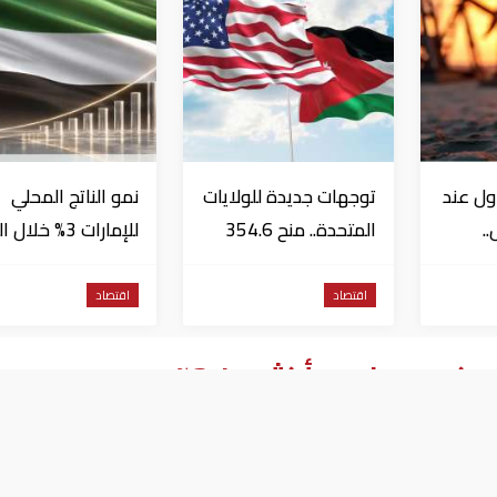
ول عند
توجهات جديدة للولايات
نمو الناتج المحلي
..
المتحدة.. منح 354.6
للإمارات 3% خلال 
مليون دولار مساعدات
الأول من عام 2026
إلى الأردن
اقتصاد
اقتصاد
ريكي سينمو بأكثر من 3%