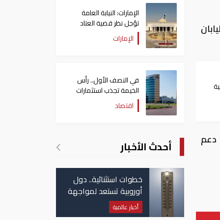
الإمارات: النيابة العامة
تؤجل نظر قضية العتاد
ابان
العسكري للسودان
الإمارات
في النصف الأول.. رأس
ية
الخيمة تجذب استثمارات
تتجاوز 771 مليون درهم
اقتصاد
 دعم
أحدث الأخبار
خطوات استثنائية.. دول
أوروبية تستعد لمواجهة
موجة حر غير مسبوقة
أخبار عالمية