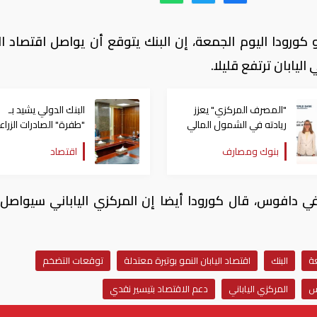
ورودا اليوم الجمعة، إن البنك يتوقع أن يواصل اقتصاد الي
ليابان ترتفع قليلا.
"المصرف المركزي" يعزز
البنك الدولي يشيد بـ
ريادته في الشمول المالي
"طفرة" الصادرات الزراع
بشراكة إستراتيجية مع البنك
المصرية
بنوك ومصارف
اقتصاد
الدولي
ي دافوس، قال كورودا أيضا إن المركزي الياباني سيواصل
ة
البنك
اقتصاد اليابان النمو بوتيرة معتدلة
توقعات التضخم
س
المركزي الياباني
دعم الاقتصاد بتيسير نقدي