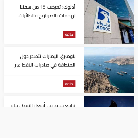
أدنوك: تعرضت 15 من سفننا
لهجمات بالصواريخ والطائرات
المسيّرة منذ بداية النزاع
طاقة
بلومبرغ: الإمارات تتصدر دول
المنطقة في صادرات النفط عبر
مضيق هرمز
طاقة
تراجع جديد في أسعار النفط.. خام
برنت يصل إلى 80.66 دولاراً
للبرميل
طاقة