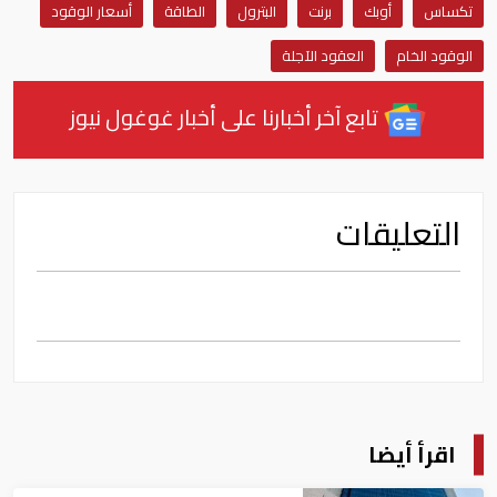
تكساس
أوبك
برنت
البترول
الطاقة
أسعار الوقود
الوقود الخام
العقود الآجلة
تابع آخر أخبارنا على أخبار غوغول نيوز
التعليقات
اقرأ أيضا