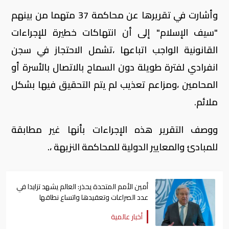
وأشارت في تقريرها عن محاكمة 37 متهما من بينهم
"سيف الإسلام" إلى أن انتهاكات خطيرة للإجراءات
القانونية الواجب اتباعها ،تشمل الاحتجاز في سجن
انفرادي لفترة طويلة دون السماح بالاتصال بالأسرة أو
المحامين ،ومزاعم تعذيب لم يتم التحقيق فيها بشكل
ملائم.
ووصف التقرير هذه الإجراءات بأنها غير مطابقة
للمبادئ والمعايير الدولية للمحاكمة النزيهة ،.
أمين الأمم المتحدة يحذر: العالم يشهد تزايدا في
عدد الصراعات وتعقيدها واتساع نطاقها
أخبار عالمية