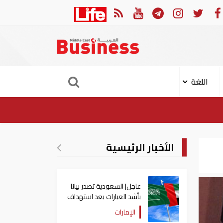
الثوري: إعادة فتح مضيق هرمز مرهونة بقبول واشنطن الكامل لشروط طهران
اللغة
الأخبار الرئيسية
عاجل| السعودية تصدر بيانا
بأشد العبارات بعد استهداف
إيران لناقلة إماراتية
الإمارات