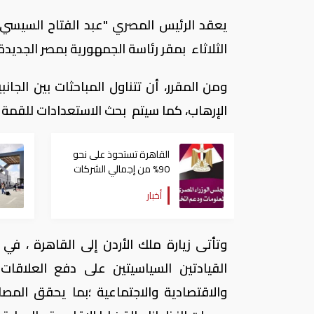
يعقد الرئيس المصري "عبد الفتاح السيسي" م
الثلاثاء بمقر رئاسة الجمهورية بمصر الجديدة
ومن المقرر، أن تتناول المباحثات بين الجا
الإرهاب، كما سيتم بحث الاستعدادات للقمة ا
القاهرة تستحوذ على نحو
90% من إجمالي الشركات
الناشئة في مصر
أخبار
وتأتى زيارة ملك الأردن إلى القاهرة ، في 
القيادتين السياسيتين على دفع العلاقات 
والاقتصادية والاجتماعية ؛بما يحقق المص