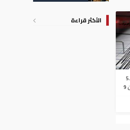
التسجيل
الأكثر قراءة
زال بقوة 5.7
درجة يشعر به سكان 9
عد 29 كم