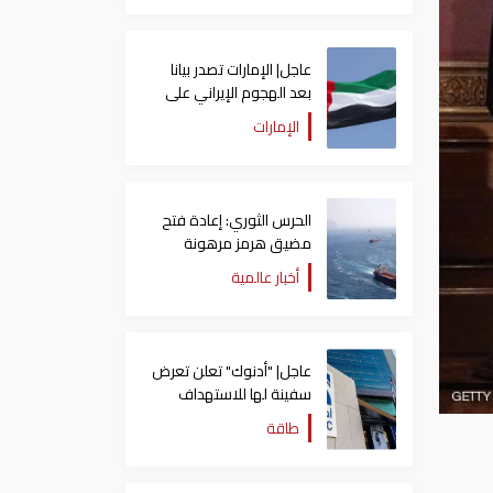
عاجل| الإمارات تصدر بيانا
بعد الهجوم الإيراني على
سفينة تابعة لـ"أدنوك"
الإمارات
الحرس الثوري: إعادة فتح
مضيق هرمز مرهونة
بقبول واشنطن الكامل
أخبار عالمية
لشروط طهران
عاجل| "أدنوك" تعلن تعرض
سفينة لها للاستهداف
بصاروخ في مضيق هرمز
طاقة