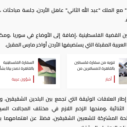
ع الملك "عبد الله الثاني" عاهل الأردن، جلسة مباحثات ،ا
.
نبين القضية الفلسطينية ،إضافة إلى الأوضاع في سوريا ،ومك
لعربية المقبلة التي يستضيفها الأردن أواخر مارس المقبل.
تنويه من سفارة فلسطين
السفارة الفلسطينية
بالقاهرة للمسافرين من
بالقاهرة تصدر بيانا بشأ
مصر إلى غزة
قرار "المخاتير والوجهاء
أخبار
شؤون عربية
إطار العلاقات الوثيقة التي تجمع بين البلدين الشقيقين، 
الثنائية ،ومنحها الزخم اللازم في مختلف المجالات السي
لحة المشتركة للشعبين الشقيقين، فضلاً عن اهتمامهما بت