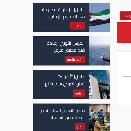
عاجل| الإمارات تصدر بيانا
بعد الهجوم الإيراني
رهاب
على سفينة تابعة
الإمارات
لـ"أدنوك"
الحرس الثوري: إعادة
فتح مضيق هرمز
مرهونة بقبول واشنطن
أخبار عالمية
الكامل لشروط طهران
عاجل| "أدنوك"
تعلن تعرض سفينة لها
للاستهداف بصاروخ في
طاقة
مضيق هرمز
مصر: التعليم العالي تحذر
الطلاب من استنفاد
الرغبات قبل غلق
أخبار