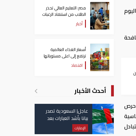
مصر: التعليم العالي تحذر
ليوم
الطلاب من استنفاد الرغبات
قبل غلق التسجيل
أخبار
افحة
أسعار الغذاء العالمية
ترتفع إلى اعلى مستوياتها
منذ 3 سنوات
اقتصاد
ن
"
أحدث الأخبار
وحرص
عاجل| السعودية تصدر
اسية
بيانا بأشد العبارات بعد
استهداف إيران لناقلة
بادل
الإمارات
إماراتية