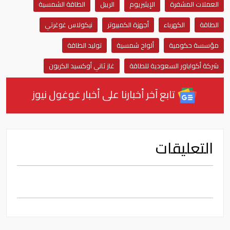
العملات المشفرة
الإيثيريوم
الريبل
الطاقة الشمسية
الطاقة
الكهرباء
أجهزة الكمبيوتر
نيكولاس غوغرتي
مؤسسة حكومية
ألواح شمسية
توليد الطاقة
شركة أكواباور السعودية للطاقة
غاز ثاني أوكسيد الكربون
تابع آخر أخبارنا على أخبار غوغول نيوز
التعليقات