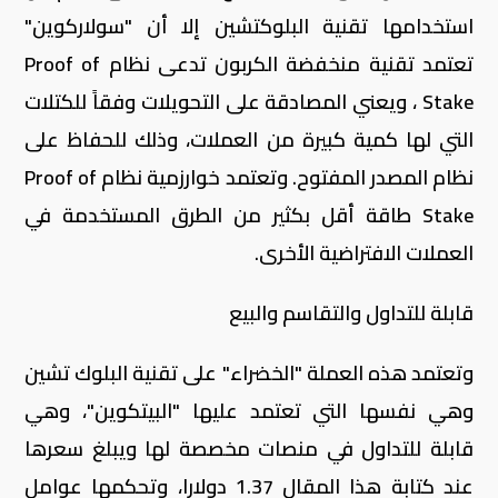
استخدامها تقنية البلوكتشين إلا أن "سولاركوين"
تعتمد تقنية منخفضة الكربون تدعى نظام Proof of
Stake ، ويعني المصادقة على التحويلات وفقاً للكتلات
التي لها كمية كبيرة من العملات، وذلك للحفاظ على
نظام المصدر المفتوح. وتعتمد خوارزمية نظام Proof of
Stake طاقة أقل بكثير من الطرق المستخدمة في
العملات الافتراضية الأخرى.
قابلة للتداول والتقاسم والبيع
وتعتمد هذه العملة "الخضراء" على تقنية البلوك تشين
وهي نفسها التي تعتمد عليها "البيتكوين"، وهي
قابلة للتداول في منصات مخصصة لها ويبلغ سعرها
عند كتابة هذا المقال 1.37 دولارا، وتحكمها عوامل