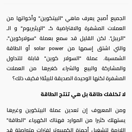
الجميع أصبح يعرف ماهي "البيتكوين" وأخواتها من
العملات المشفرة والافتراضية كـ "الإيثيريوم" و الـ
"الريبل". لكن القليل قد سمع بعملة "سولاركوين"،
والتي اشتق إسمها من solar power أو الطاقة
الشمسية. عملة "السولار كوين" قابلة للتداول
والمشاركة والبيع والشراء كغيرها من العملات
المشفرة لكنها الوحيدة الصديقة للبيئة! فكيف ذلك؟
لا تكلفك طاقة بل هي تنتج الطاقة
ومن المعروف إن تعدين عملة البيتكوين وغيرها
يستهلك كثيرا من الموارد فهناك الكهرباء "الطاقة"
اللازمة لتشغيل أجهزة الكمبيوتر لفترات متواصلة قد