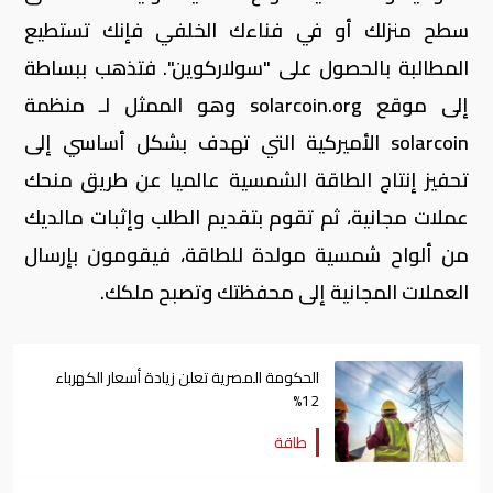
سطح منزلك أو في فناءك الخلفي فإنك تستطيع
المطالبة بالحصول على "سولاركوين". فتذهب ببساطة
إلى موقع solarcoin.org وهو الممثل لـ منظمة
solarcoin الأميركية التي تهدف بشكل أساسي إلى
تحفيز إنتاج الطاقة الشمسية عالميا عن طريق منحك
عملات مجانية، ثم تقوم بتقديم الطلب وإثبات مالديك
من ألواح شمسية مولدة للطاقة، فيقومون بإرسال
العملات المجانية إلى محفظتك وتصبح ملكك.
الحكومة المصرية تعلن زيادة أسعار الكهرباء
12%
طاقة