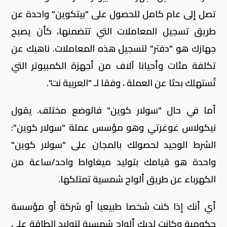
تصل إلى عام كامل للحصول على "بيتكوين" واحدة عن
طريق تسجيل المعاملات التي تتضمنها، كأن يصبح
جهازك هو "دفتر" لتسجيل هذه المعاملات. ناهيك عن
تكلفة مئات وأحيانا آلاف من أجهزة الكمبيوتر التي
تُستهلك بحثا عن العملة ، وفقا لـ "العربية نت".
أما في حال "سولار كوين" فالوضع مختلف. يقول
نيكولاس غوغرتي وهو مؤسس عملة "سولار كوين":
الشرط الوحيد لحصولك بالمجان على "سولار كوين"
واحدة هو قيامك بتوليد ميغاواط واحد/ساعة من
الكهرباء عن طريق ألواح شمسية تمتلكها.
أي أنك إذا كنت شخصا طبيعيا أو شركة أو مؤسسة
حكومية وكانت لديك ألواح شمسية لتوليد الطاقة على