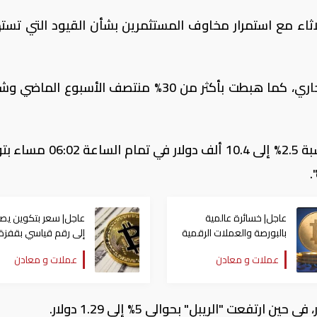
لاثاء مع استمرار مخاوف المستثمرين بشأن القيود التي تس
وفقدت "بتكوين" ربع قيمتها خلال العام الجاري، كما هبطت بأكثر من 30% منتصف الأسبوع
وعلى صعيد التداولات، انخفضت"بتكوين" بنسبة 2.5% إلى 10.4 ألف دول
.
عاجل| خسائرة عالمية
عاجل| سعر بتكوين يص
بالبورصة والعملات الرقمية
إلى رقم قياسي بقفزة
بعد قرارات ترامب
تقترب من 90 ألف دولار
عملات و معادن
عملات و معادن