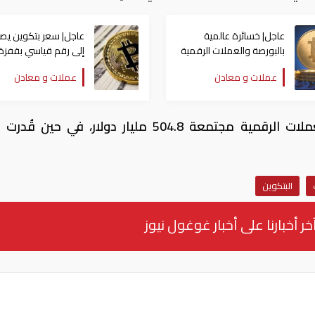
عاجل| خسائرة عالمية
عاجل| سعر بتكوين يص
بالبورصة والعملات الرقمية
إلى رقم قياسي بقفزة
بعد قرارات ترامب
تقترب من 90 ألف دولار
عملات و معادن
عملات و معادن
وبناء على ذلك، بلغت القيمة السوقية للعملات الرقمية مجتمعة 504.8 مليار دولار، في 
البتكوين
خر أخبارنا على أخبار غوغول نيوز