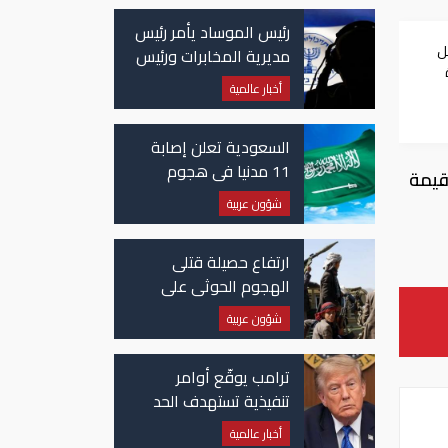
رئيس الموساد يأمر رئيس
ل
مديرية المخابرات ورئيس
قسم إيران بالاستقالة
أخبار عالمية
السعودية تعلن إصابة
11 مدنيا في هجوم
حين قُدرت قيمة
حوثي على نجران
شؤون عربية
ارتفاع حصيلة قتلى
الهجوم الحوثي على
معسكرات حكومية لـ58
شؤون عربية
قتيلًا وعشرات الجرحى
ترامب يوقّع أوامر
تنفيذية تستهدف الحد
من منح الجنسية
أخبار عالمية