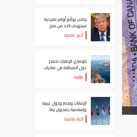
ترامب يوقّع أوامر تنفيذية
تستهدف الحد من منح
الجنسية الأمريكية بالولادة
أخبار عالمية
بلومبرغ: الإمارات تتصدر
دول المنطقة في صادرات
النفط عبر مضيق هرمز
طاقة
الإمارات ومصر ودول عربية
وإسلامية يصدرون بيانا
مشتركا بشأن الانتهاكات
أخبار عالمية
الإسرائيلية في غزة