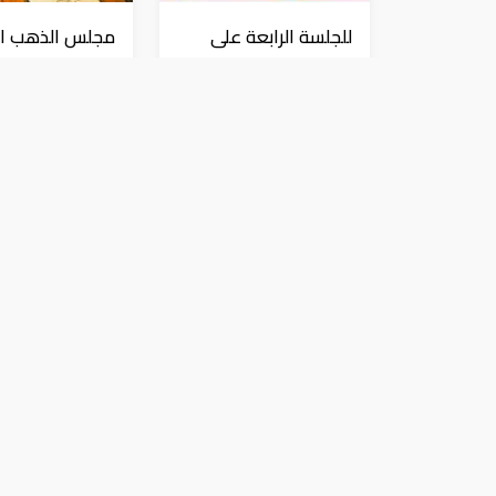
للجلسة الرابعة على
مجلس الذهب ال
التوالي.. الذهب عند
الطلب العالمي 
أعلى مستوياته منذ
"المعدن الأصفر
شهرين
مستقر
عملات و معادن
عملات و معادن
إقفال الطرح الخامس من برنامج صكوك