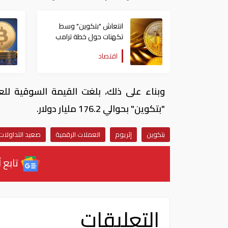
انتعاش "بتكوين" وسط
تكهنات حول خطة ترامب
للاحتياطي الأمريكي
اقتصاد
"بتكوين" بحوالي 176.2 مليار دولار.
بتكوين
إثريوم
العملات الرقمية
صعيد التداولات
تابع آ
التعليقات