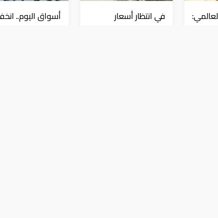
عالمي:
في انتظار أسعار
أسواق اليوم.. انخ
على
الفائدة.. ارتفاع الدولار
النفط والدولار وارت
"
وانخفاض الذهب
للذهب
عملات و معادن
عملات و معادن
 السعودية بـ 5.85 مليار ريال‎