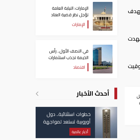
الإمارات: النيابة العامة
تهدف
تؤجل نظر قضية العتاد
العسكري للسودان
الإمارات
 الماضي وشهدت
في النصف الأول.. رأس
الخيمة تجذب استثمارات
تتجاوز 771 مليون درهم
ار في تمام الساعة 06:02 مساء بتوقيت
اقتصاد
أحدث الأخبار
ل
خطوات استثنائية.. دول
أوروبية تستعد لمواجهة
موجة حر غير مسبوقة
أخبار عالمية