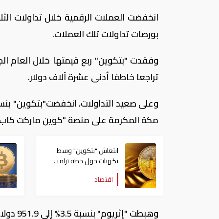
انخفضت العملات الرقمية خلال تداولات الث
بورصات تداولات تلك العملات.
تراجعا خاطفا أدنى عشرة آلاف دولار.
مكة المكرمة على منصة "كوين ماركت كاب"
انتعاش "بتكوين" وسط
تكهنات حول خطة ترامب
للاحتياطي الأمريكي
اقتصاد
وهبطت "إثريوم" بنسبة 3.5% إلى 951.9 دولار، في حين ارتفعت "الريبل" بحوالي 5% إلى 1.29 دولار.