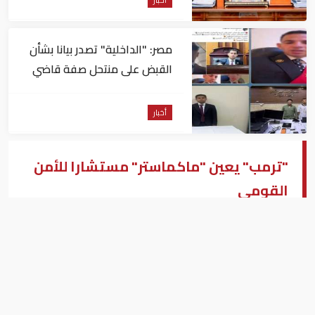
مصر: "الداخلية" تصدر بيانا بشأن
القبض على منتحل صفة قاضي
للاستيلاء على المواطنين
أخبار
"ترمب" يعين "ماكماستر" مستشارا للأمن
القومي