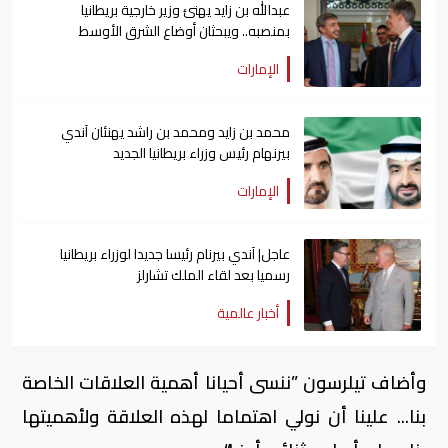
عبدالله بن زايد يهنئ وزير خارجية بريطانيا
بمنصبه.. ويبحثان أوضاع الشرق الأوسط
الإمارات
محمد بن زايد ومحمد بن راشد يهنئان آندي
بيرنهام رئيس وزراء بريطانيا الجديد
الإمارات
عاجل| آندي بيرنام رئيسا جديدا لوزراء بريطانيا
رسميا بعد لقاء الملك تشارلز
أخبار عالمية
وأضاف تيلرسون ”ننسى أحيانا أهمية العلاقات الخاصة
بنا... علينا أن نولي اهتماما لهذه العلاقة ولأهميتها