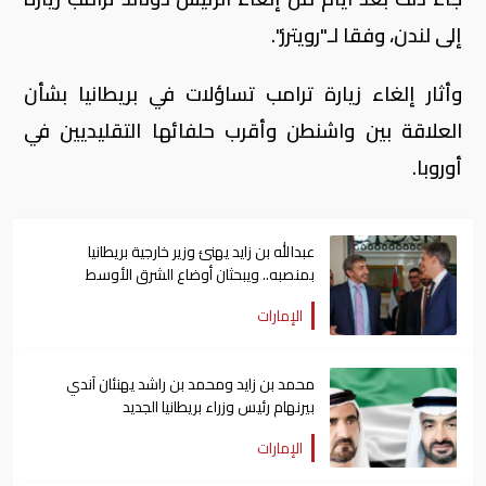
إلى لندن، وفقا لـ"رويترز".
وأثار إلغاء زيارة ترامب تساؤلات في بريطانيا بشأن
العلاقة بين واشنطن وأقرب حلفائها التقليديين في
أوروبا.
عبدالله بن زايد يهنئ وزير خارجية بريطانيا
بمنصبه.. ويبحثان أوضاع الشرق الأوسط
الإمارات
محمد بن زايد ومحمد بن راشد يهنئان آندي
بيرنهام رئيس وزراء بريطانيا الجديد
الإمارات