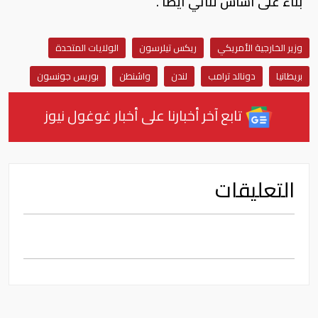
بناء على أساس ثنائي أيضا“.
وزير الخارجية الأمريكي
ريكس تيلرسون
الولايات المتحدة
بريطانيا
دونالد ترامب
لندن
واشنطن
بوريس جونسون
تابع آخر أخبارنا على أخبار غوغول نيوز
التعليقات