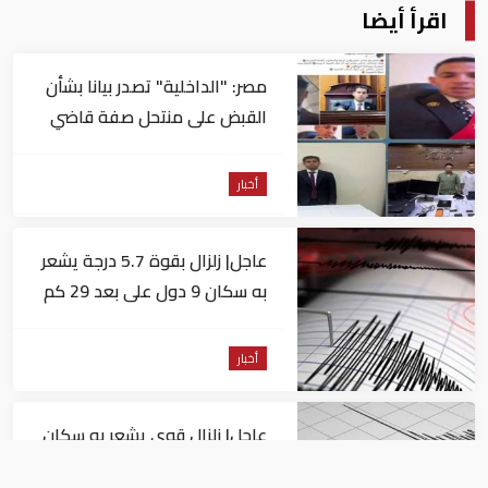
اقرأ أيضا
مصر: "الداخلية" تصدر بيانا بشأن
القبض على منتحل صفة قاضي
للاستيلاء على المواطنين
أخبار
عاجل| زلزال بقوة 5.7 درجة يشعر
به سكان 9 دول على بعد 29 كم
من السويس
أخبار
عاجل| زلزال قوي يشعر به سكان
القاهرة