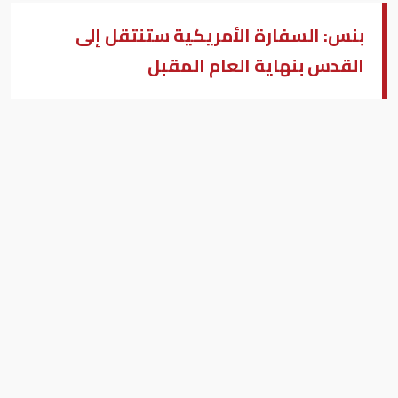
بنس: السفارة الأمريكية ستنتقل إلى
القدس بنهاية العام المقبل
نتانياهو وبنس
بزنس (النسخة العربية)