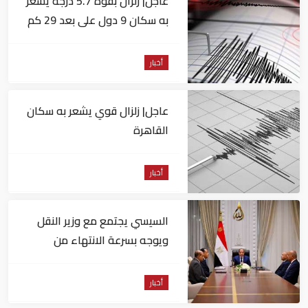
عاجل| زلزال بقوة 5.7 درجة يشعر
به سكان 9 دول على بعد 29 كم
من السويس
أخبار
عاجل| زلزال قوي يشعر به سكان
القاهرة
أخبار
السيسي يجتمع مع وزير النقل
ويوجه بسرعة الانتهاء من
المشروعات الجاري تنفيذها
أخبار