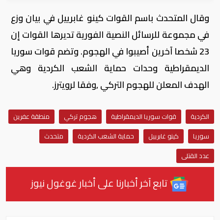
وقال المتحدث باسم القوات كينو غابرييل في بيان وزع
في مجموعة للرسائل النصية الفورية تديرها القوات إن
23 شخصا آخرين أصيبوا في الهجوم. وتضم قوات سوريا
الديمقراطية وحدات حماية الشعب الكردية وهي
الهدف المعلن للهجوم التركي ,وفقا لرويترز.
الكردية
قوات سوريا الديمقراطية
هجوم تركي
منطقة عفرين
سوريا
كينو غابرييل
حماية الشعب الكردية
متحدث
عدد القتلى
تابع آخر أخبارنا على أخبار غوغول نيوز