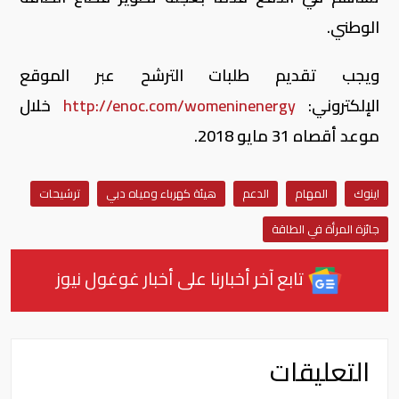
الوطني.
ويجب تقديم طلبات الترشح عبر الموقع
الإلكتروني:
http://enoc.com/womeninenergy
خلال
موعد أقصاه 31 مايو 2018.
اينوك
المهام
الدعم
هيئة كهرباء ومياه دبي
ترشيحات
جائزة المرأة في الطاقة
تابع آخر أخبارنا على أخبار غوغول نيوز
التعليقات