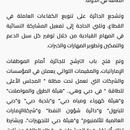
الطاقة في الدولة.
وتشجع الجائزة على تنويع الكفاءات العاملة في
القطاع، وتلبي الحاجة إلى تفعيل المشاركة النسائية
في المهام القيادية من خلال توفير كل سبل الدعم
والتمكين وتطوير المهارات والخبرات.
وتم فتح باب الترشح للجائزة أمام الموظفات
الإماراتيات، والمقيمات اللواتي يعملن في المؤسسات
والشركات التي تعمل تحت مظلة " المجلس الأعلى
للطاقة " في دبي وهي.. "هيئة الطرق والمواصلات"
و"هيئة كهرباء ومياه دبي" و"بلدية دبي" و"دبي
للبترول" و"دائرة شؤون النفط" و"شركةالإمارات
العالمية للألمنيوم" و"هيئة دبي للتجهيزات"، ويشترط