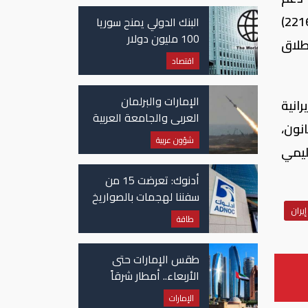
غزة
النظام الإيراني بدعم الجماعة الحوثية المسلّحة بقدرات نوعية في تحدٍ واضح وصريح لخرق القرار الأممي (2216)
البنك الدولي يمنح سوريا
100 مليون دولار
إطلاق
اقتصاد
الإمارات والبرلمان
انية
العربي والجامعة العربية
نون،
يدينون الهجوم الحوثي
شؤون عربية
على نجران بالسعودية
ليمي
أدنوك: تعرضت 15 من
سفننا لهجمات بالصواريخ
إيران
والطائرات المسيّرة منذ
طاقة
بداية النزاع
طقس الإمارات حتى
الأربعاء.. أمطار شرقاً
وجنوباً وانخفاض
الإمارات