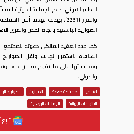
والقرار (2231)، بهدف تهديد أمن 
الصواريخ البالستية باتجاه المدن والقرى الآه
كما جدد العقيد المالكي دعوته للمجتمع الد
السافرة باستمرار تهريب ونقل الصواريخ ا
ومحاسبتها على ما تقوم به من دعم وتحدٍ 
والدولي.
اعتراض
محافظة صعدة
الصواريخ
الصواريخ البال
الانتهاكات الإيرانية
الجماعات الإرهابية
تابع آ