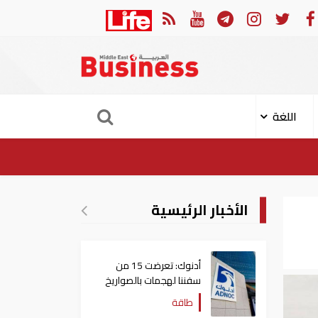
ن العربي والجامعة العربية يدينون الهجوم الحوثي على نجران بالسعودية
اللغة
الأخبار الرئيسية
أدنوك: تعرضت 15 من
سفننا لهجمات بالصواريخ
والطائرات المسيّرة منذ
طاقة
بداية النزاع