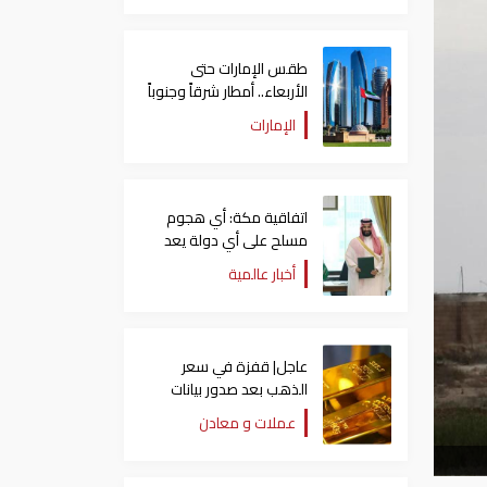
طقس الإمارات حتى
الأربعاء.. أمطار شرقاً وجنوباً
وانخفاض تدريجي للحرارة
الإمارات
اتفاقية مكة: أي هجوم
مسلح على أي دولة يعد
هجوما على الدول الثلاث
أخبار عالمية
جميعا
عاجل| قفزة في سعر
الذهب بعد صدور بيانات
الوظائف الأمريكية
عملات و معادن