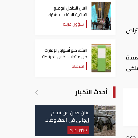
البيان الكامل لتوقيع
اتفاقية الدفاع المشترك
بين السعودية وتركيا
شؤون عربية
وباكستان
تراض
البيئة: خلو أسواق الإمارات
عمدة
من منتجات الخس المرتبطة
بتفشي داء السيكلوسبورا
اقتصاد
ملكي
أحدث الأخبار
لبنان يعلن عن تقدم
إيجابي في المفاوضات
مع إسرائيل.. وأمريكا
شؤون عربية
تضغط لوقف النار في
 دعم