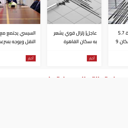
عاجل| زلزال بقوة 5.7
عاجل| زلزال قوي يشعر
السيسي يجتمع مع و
درجة يشعر به سكان 9
به سكان القاهرة
النقل ويوجه بسرعة
دول على بعد 29 كم
الانتهاء من
المشروعات الجاري
أخبار
أخبار
تنفيذها
ريكية بانتهاك سيادتها