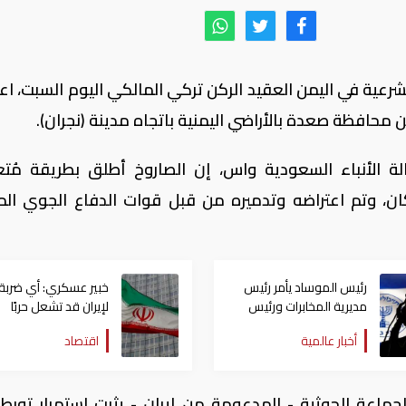
عية في اليمن العقيد الركن تركي المالكي اليوم السبت، اع
 محافظة صعدة بالأراضي اليمنية باتجاه مدينة (نجران).
ة الأنباء السعودية واس، إن الصاروخ أطلق بطريقة مُت
ان، وتم اعتراضه وتدميره من قبل قوات الدفاع الجوي ال
رئيس الموساد يأمر رئيس
خبير عسكري: أي ضربة
مديرية المخابرات ورئيس
لإيران قد تشعل حربًا
قسم إيران بالاستقالة
اقتصادية عالمية عبر
أخبار عالمية
اقتصاد
مضيق هرمز
ماعة الحوثية - المدعومة من إيران - يثبت استمرار تورط