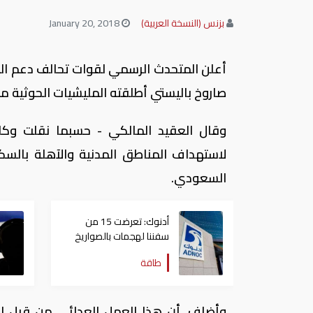
بزنس (النسخة العربية)
January 20, 2018
أعلن المتحدث الرسمي لقوات تحالف دعم الشر
صاروخ باليستي أطلقته المليشيات الحوثية من
وقال العقيد المالكي - حسبما نقلت وكال
لاستهداف المناطق المدنية والآهلة بالسك
السعودي.
أدنوك: تعرضت 15 من
سفننا لهجمات بالصواريخ
والطائرات المسيّرة منذ
طاقة
بداية النزاع
وأضاف، أن هذا العمل العدائي من قبل الج