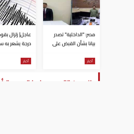
مصر: "الداخلية" تصدر
بيانا بشأن القبض على
منتحل صفة قاضي
للاستيلاء على
من السويس
أخبار
أخبار
المواطنين
الصين تتهم سفينة حربية أم