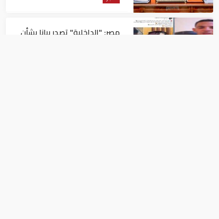
مصر: "الداخلية" تصدر بيانا بشأن
القبض على منتحل صفة قاضي
للاستيلاء على المواطنين
أخبار
عاجل| زلزال بقوة 5.7 درجة يشعر
به سكان 9 دول على بعد 29 كم
من السويس
أخبار
الإمارات وروسيا تبحثان تعزيز علاقات
التعاون في كافة المجالات