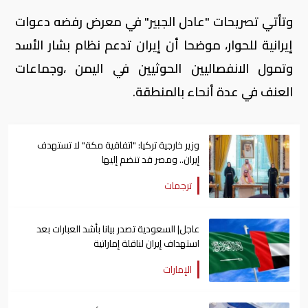
وتأتي تصريحات "عادل الجبير" في معرض رفضه دعوات
إيرانية للحوار، موضحا أن إيران تدعم نظام بشار الأسد
وتمول الانفصاليين الحوثيين في اليمن ،وجماعات
العنف في عدة أنحاء بالمنطقة.
وزير خارجية تركيا: "اتفاقية مكة" لا تستهدف
إيران.. ومصر قد تنضم إليها
ترجمات
عاجل| السعودية تصدر بيانا بأشد العبارات بعد
استهداف إيران لناقلة إماراتية
الإمارات