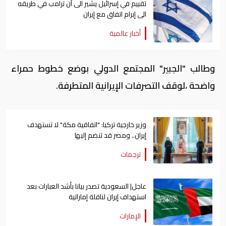
تقييم في إسرائيل يشير الى أن ترامب في طريقه
الى إبرام اتفاق مع إيران
أخبار عالمية
وطالب "الجبير" المجتمع الدولي بوضع خطوط حمراء
واضحة ،لوقف التصرفات الإيرانية المتطرفة.
وزير خارجية تركيا: "اتفاقية مكة" لا تستهدف
إيران.. ومصر قد تنضم إليها
ترجمات
عاجل| السعودية تصدر بيانا بأشد العبارات بعد
استهداف إيران لناقلة إماراتية
الإمارات