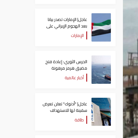
عاجل| الإمارات تصدر بيانا
بعد الهجوم الإيراني على
سفينة تابعة لـ"أدنوك"
الإمارات
الحرس الثوري: إعادة فتح
مضيق هرمز مرهونة
بقبول واشنطن الكامل
أخبار عالمية
لشروط طهران
عاجل| "أدنوك" تعلن تعرض
سفينة لها للاستهداف
بصاروخ في مضيق هرمز
طاقة