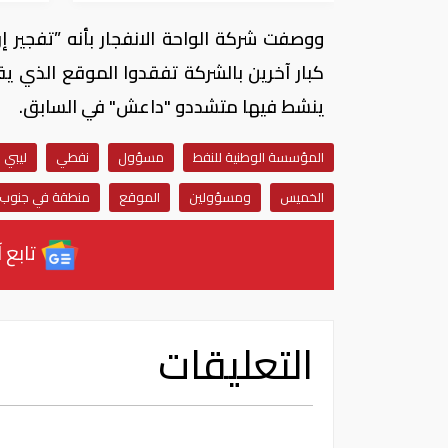
ووصفت شركة الواحة الانفجار بأنه ”تفجير
كبار آخرين بالشركة تفقدوا الموقع الذي 
ينشط فيها متشددو "داعش" في السابق.
المؤسسة الوطنية للنفط
مسؤول
نفطي
ليبي
الخميس
ومسؤولين
الموقع
منطقة في جنوب ش
تابع آ
التعليقات