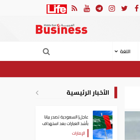
ثوري: إعادة فتح مضيق هرمز مرهونة بقبول واشنطن الكامل لشروط طهران
اللغة
الأخبار الرئيسية
عاجل| السعودية تصدر بيانا
بأشد العبارات بعد استهداف
إيران لناقلة إماراتية
الإمارات