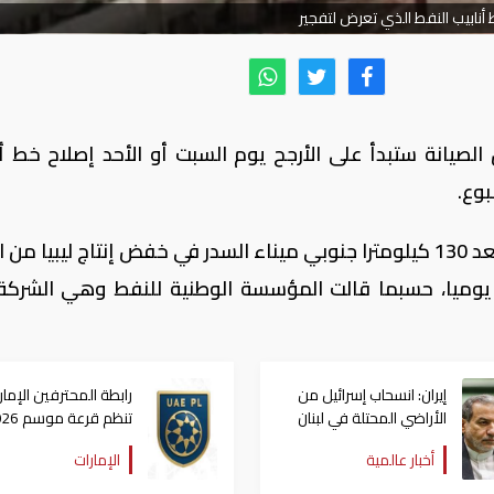
أنابيب النفط الذي تعرض لتفجير
لصيانة ستبدأ على الأرجح يوم السبت أو الأحد إصلاح خط أن
وع.
وتسبب الانفجار الذي وقع يوم الثلاثاء على بعد 130 كيلومترا جنوبي ميناء السدر في خفض إنتاج ليبيا
70 ألف إلى 100 ألف برميل يوميا، حسبما قالت المؤسسة الوطنية للنفط وهي الشرك
إيران: انسحاب إسرائيل من
رابطة المحترفين الإمارا
الأراضي المحتلة في لبنان
مسؤولية أمريكا
2027 الخميس 2 يوليو
أخبار عالمية
الإمارات