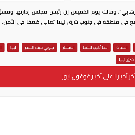
 إرهابي“، وقالت يوم الخميس إن رئيس مجلس إدارتها ومسؤ
يقع في منطقة في جنوب شرق ليبيا تعاني ضعفا في الأمن، 
الصيانة
خط أنابيب للنفط
الانفجار
جنوبي ميناء السدر
ليبيا
ا
رق ليبيا
خر أخبارنا على أخبار غوغول نيوز