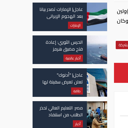
عاجل| الإمارات تصدر بيانا
ولين
بعد الهجوم الإيراني
وكان
على سفينة تابعة
الإمارات
لـ"أدنوك"
الحرس الثوري: إعادة
لشركة
فتح مضيق هرمز
مرهونة بقبول واشنطن
أخبار عالمية
الكامل لشروط طهران
عاجل| "أدنوك"
تعلن تعرض سفينة لها
للاستهداف بصاروخ في
طاقة
مضيق هرمز
مصر: التعليم العالي تحذر
الطلاب من استنفاد
الرغبات قبل غلق
أخبار