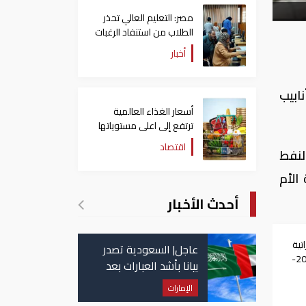
مصر: التعليم العالي تحذر
الطلاب من استنفاد الرغبات
قبل غلق التسجيل
أخبار
ابيب
أسعار الغذاء العالمية
ترتفع إلى اعلى مستوياتها
منذ 3 سنوات
اقتصاد
 من النفط
ة الأم
أحدث الأخبار
تية
عاجل| السعودية تصدر
تنظم قرعة موسم 2026-
بيانا بأشد العبارات بعد
استهداف إيران لناقلة
الإمارات
إماراتية