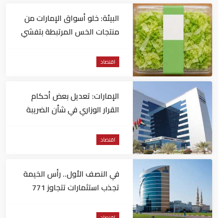
البيئة: خلو أسواق الإمارات من
منتجات الخس المرتبطة بتفشي
داء السيكلوسبورا
اقتصاد
الإمارات: تعديل بعض أحكام
القرار الوزاري في شأن الضريبة
على الشركات والأعمال
اقتصاد
في النصف الأول.. رأس الخيمة
تجذب استثمارات تتجاوز 771
مليون درهم
اقتصاد