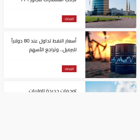
مليون درهم
اقتصاد
أسعار النفط تداول عند 80 دولاراً
للبرميل.. وتراجع الأسهم
الأمريكية
اقتصاد
توجهات جديدة للولايات
المتحدة.. منح 354.6 مليون دولار
مساعدات إلى الأردن
اقتصاد