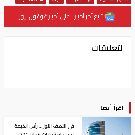
تابع آخر أخبارنا على أخبار غوغول نيوز
التعليقات
اقرأ أيضا
في النصف الأول.. رأس الخيمة
تجذب استثمارات تتجاوز 771