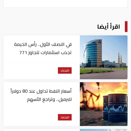
اقرأ أيضا
في النصف الأول.. رأس الخيمة
تجذب استثمارات تتجاوز 771
مليون درهم
اقتصاد
أسعار النفط تداول عند 80 دولاراً
للبرميل.. وتراجع الأسهم
الأمريكية
اقتصاد