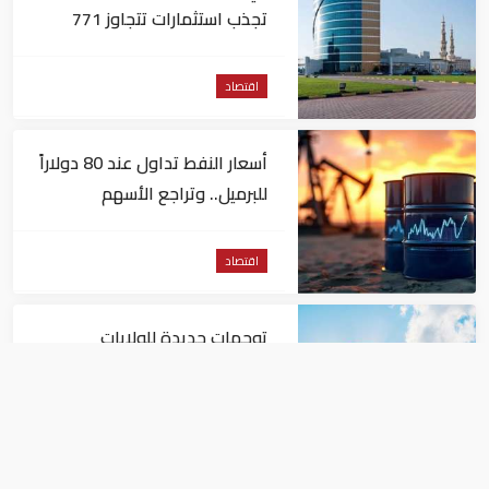
تجذب استثمارات تتجاوز 771
مليون درهم
اقتصاد
أسعار النفط تداول عند 80 دولاراً
للبرميل.. وتراجع الأسهم
الأمريكية
اقتصاد
توجهات جديدة للولايات
المتحدة.. منح 354.6 مليون دولار
مساعدات إلى الأردن
اقتصاد