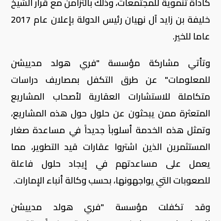
كأداة تنموية للمجتمعات، وذلك بالتزامن مع قرار الشيخ
خليفة بن زايد آل نهيان رئيس الدولة بإعلان عام 2017
عاما للخير.
وتأتي مشاركة مؤسسة "فري هولد مدييشن
للمعلومات" عن طرق التكفل بمصاريف دراسات
متكاملة للاستشارات العقارية لأصحاب المشاريع
المتعثرة ممن يبحثون عن حلول حول هذه المشاريع،
وتمثل هذه الخدمة أسلوباً جديداً في مساعدة صغار
المستثمرين الذين اشتروا عقارات قيد التطوير، مما
يعمل على مساعدتهم في إيجاد حلول فاعلة
للصعوبات التي يواجهونها، بحسب وكالة أنباء الإمارات.
وقد تكفلت مؤسسة "فري هولد مدييشن