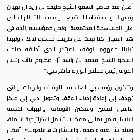
أعلن عنه صاحب السمو الشيخ خليفة بن زايد آل نهيان
رئيس الدولة حفظه الله شجع مؤسسات القطاع الخاص
على المساهمة المجتمعية ، ونحن كمؤسسة رائدة في
هذا المجال كنا نبحث عن طريقة مبتكرة لذلك ، ولهذا
تبنينا مفهوم الوقف المبتكر الذي أطلقه صاحب
السمو الشيخ محمد بن راشد آل مكتوم نائب رئيس
الدولة رئيس مجلس الوزراء حاكم دبي " .
وتتكون رؤية دبي العالمية للأوقاف والهبات والتي
تهدف إلى إعادة إحياء الوقف وتحويل دبي إلى مركز
عالمي لتحفيز وتمكين الأوقاف والهبات لخدمة
الإنسانية من ثماني ممكنات تشمل استراتيجية شاملة،
وبيئة تشريعية واضحة ، واستشارات فاعلة،وتبني أفضل