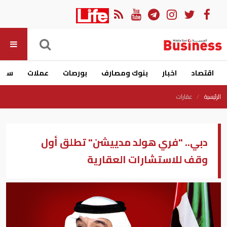
اقتصاد
اخبار
بنوك ومصارف
بورصات
عملات
سيار
الرئيسية
عقارات
دبي.. "فري هولد مدييشن" تطلق أول
وقف للاستشارات العقارية