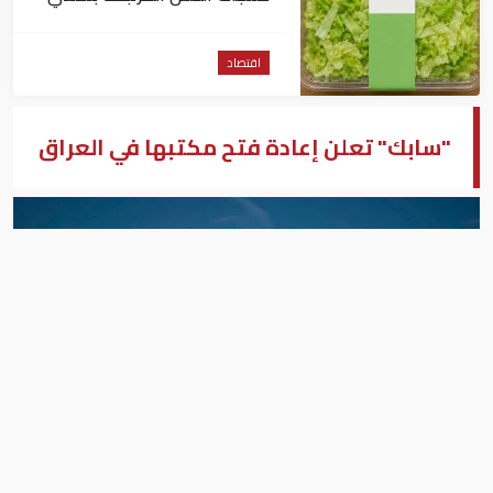
داء السيكلوسبورا
اقتصاد
"سابك" تعلن إعادة فتح مكتبها في العراق
سابك
بيزنس "النسخة العربية"