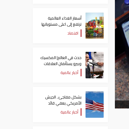
أسعار الغذاء العالمية
ترتفع إلى اعلى مستوياتها
منذ 3 سنوات
اقتصاد
حدث في العالم| المكسيك
وبيرو يستأنفان العلاقات
بعد قطيعة 9 أشهر..
أخبار عالمية
وتنصيب رئيسا جديدا
لكولومبيا
بشكل مفاجئ.. الجيش
الأمريكي يعفي قائد
الفيلق الخامس من منصبه
أخبار عالمية