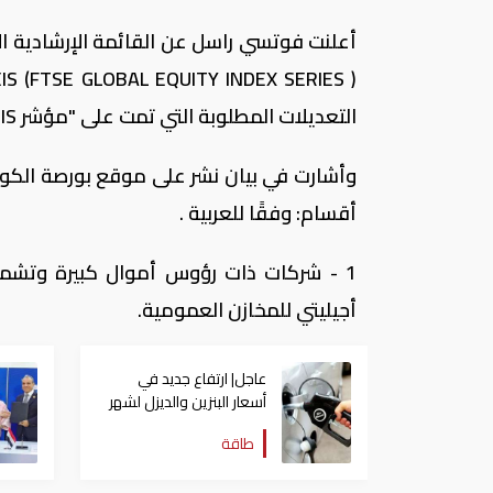
التعديلات المطلوبة التي تمت على "مؤشر FTSE GEIS لمنطقة الشرق الأوسط وإفريقيا" بتاريخ 10 نوفمبر 2017.
أقسام: وفقًا للعربية .
1 - شركات ذات رؤوس أموال كبيرة وتشمل: 
أجيليتي للمخازن العمومية.
عاجل| ارتفاع جديد في
أسعار البنزين والديزل لشهر
أغسطس في الإمارات
طاقة