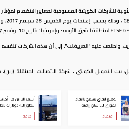
أعل
S (FTSE GLOBAL EQUITY INDEX SERIES
بيت التمويل الكويتي ، شركة الاتصالات المتنقلة (زين)، 
توقيع اتفاق يسمح بالنفاذ
أسعار البنزين في أمريك
الفوري لـ5 سلع زراعية
تتجاوز الـ4 دولارات ل
مصرية إلى السوق الفلبينية
مجدداً
اقتصاد
طاقة